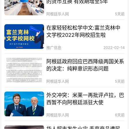
的货币互换 有效期增至5年
阿根廷华人网
5天前
在家轻轻松松学中文:富兰克林中
文学校2022年网校招生啦
推广信息
2022-02-14
阿根廷政府回应巴西降级两国关系
的决定：纯粹意识形态问题
阿根廷华人网
5天前
外交冲突：米莱一再批评卢拉，巴
西暂不向阿根廷派驻大使
阿根廷华人网
6天前
华人超市发生火灾 丢弃商品遭民