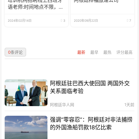
培训机构招聘线上西班牙
阿根廷桦福旅運公司
语老师:时间地点不限，可
兼职可全职
2024年02月14日
3
2020年09月22日
7
0
条评论
最新
最早
最热
评分最高
阿根廷驻巴西大使回国 两国外交
关系面临考验
阿根廷华人网
1天前
强调“零容忍”：阿根廷对非法捕捞
的外国渔船罚款18亿比索