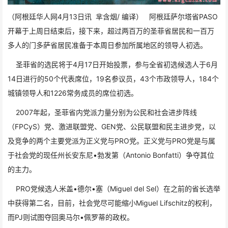
（阿根廷华人网4月13日讯 芈含烟/ 编译）
阿根廷萨尔塔省PASO
开幕于上周日结束后，接下来，超过两百万的圣菲省居民和一百万
多人的门多萨省居民准备于本周日参加所属地区的领导人初选。
圣菲省的选民将于4月17日开始投票，参与全省初选候选人于6月
14日进行的50个代表席位，19名参议员，43个市政领导人，184个
城镇领导人和1226常务成员的席位初选。
2007年起，圣菲省内党派力量分别为公民和社会进步阵线
（FPCyS）党、激进联盟党、GEN党、公民联盟和民主进步党，以
及竞争的两个主要党派为正义党与PRO党。正义党与PRO党是与属
于社会党的现任州长安东尼•勃发第（Antonio Bonfatti）争夺其位
的主力。
PRO党候选人米盖•德尔•塞（Miguel del Sel）在之前的省长选举
中获得第二名，目前，社会党尽可能缩小Miguel Lifschitz的权利，
而PJ则试图夺回奥马尔•佩罗蒂的政权。