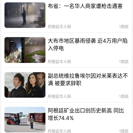
布省：一名华人商家遭枪击遇害
阿根廷华人网
1周前
大布市地区暴雨侵袭 近4万用户陷
入停电
阿根廷华人网
1周前
副总统维拉鲁埃尔因对米莱表达不
满 被要求辞职
阿根廷华人网
1周前
阿根廷矿业出口创历史新高 同比
增长74.4%
阿根廷华人网
1周前