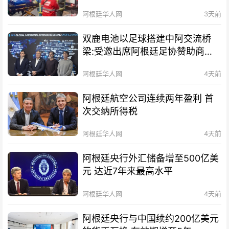
阿根廷华人网
3天前
双鹿电池以足球搭建中阿交流桥
梁:受邀出席阿根廷足协赞助商招
待会！
阿根廷华人网
4天前
阿根廷航空公司连续两年盈利 首
次交纳所得税
阿根廷华人网
4天前
阿根廷央行外汇储备增至500亿美
元 达近7年来最高水平
阿根廷华人网
4天前
阿根廷央行与中国续约200亿美元