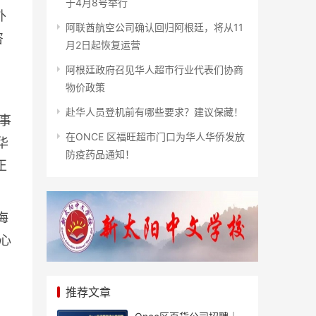
于4月8号举行
外
阿联酋航空公司确认回归阿根廷，将从11
咨
月2日起恢复运营
阿根廷政府召见华人超市行业代表们协商
物价政策
赴华人员登机前有哪些要求？建议保藏！
事
在ONCE 区福旺超市门口为华人华侨发放
华
防疫药品通知！
正
海
心
推荐文章