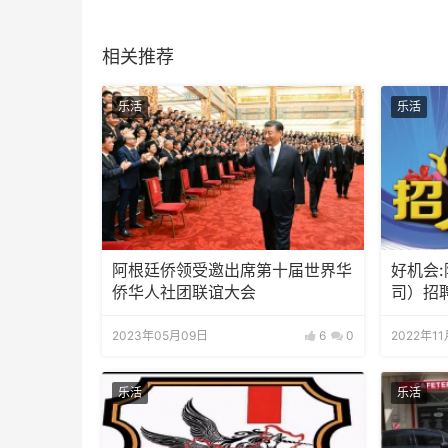
相关推荐
乐活
乐活
阿根廷侨领受邀出席第十届世界华
好机会
侨华人社团联谊大会
司）招
2023年05月09日
6
0
2022年1
乐活
乐活