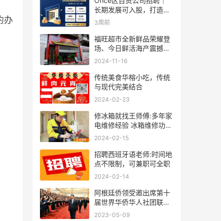
Once区百货公司招聘｜
长期发展可入股，打造个
约办
人事业
3周前
福旺超市全新鲜品荣耀登
场、今日鲜活海产震撼来
袭！
2024-11-16
传统美食华榕小吃，传统
与现代完美结合
2024-02-23
修冰箱就找王师傅:多年家
电维修经验 冰箱维修功底
深厚
2024-02-15
招聘西班牙语老师:时间地
点不限制，可兼职可全职
2024-02-14
阿根廷侨领受邀出席第十
届世界华侨华人社团联谊
大会
2023-05-09