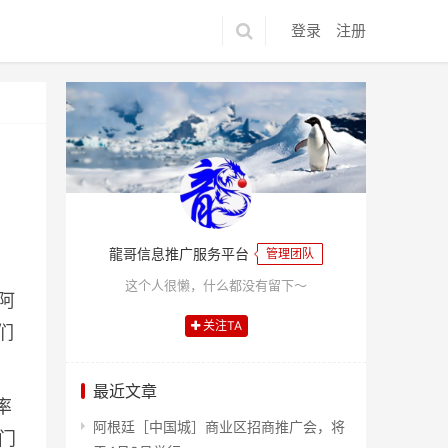
登录
注册
龍哥信息推广服务平台
管理团队
这个人很懒，什么都没有留下～
阿
关注TA
们
最近文章
率
阿根廷［中国城］商业区招商推广会，将
部门