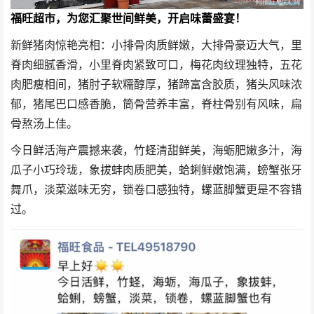
福旺超市，为您汇聚世间鲜美，开启味蕾盛宴！
新鲜猪肉惊艳亮相：小排骨肉质鲜嫩，大排骨豪迈大气，里
脊肉细腻香滑，小里脊肉紧致可口，梅花肉纹理独特，五花
肉肥瘦相间，猪肘子软糯醇厚，猪蹄富含胶质，猪头风味浓
郁，猪尾巴口感香脆，筒骨营养丰富，脊柱骨别有风味，扁
骨熬汤上佳。
今日鲜活海产震撼来袭，竹蛏清甜鲜美，海蛎肥嫩多汁，海
瓜子小巧玲珑，象拔蚌肉质肥美，蛤蜊鲜嫩饱满，螃蟹张牙
舞爪，淡菜滋味无穷，锁卷口感独特，螺蓝脚蟹更是不容错
过。