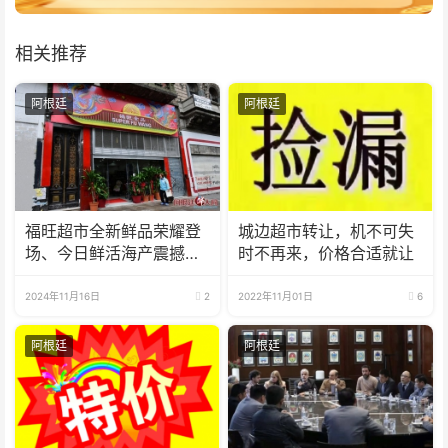
相关推荐
阿根廷
阿根廷
福旺超市全新鲜品荣耀登
城边超市转让，机不可失
场、今日鲜活海产震撼来
时不再来，价格合适就让
袭！
2024年11月16日
2
2022年11月01日
6
阿根廷
阿根廷