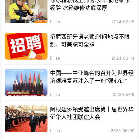
修冰箱就找王师傅:多年家电维修
经验 冰箱维修功底深厚
lisa
2024-02-15
招聘西班牙语老师:时间地点不限
制，可兼职可全职
lisa
2024-02-14
中国——中亚峰会的召开为世界经
济艰难复苏注入了一剂“强心针”
lisa
2023-05-18
阿根廷侨领受邀出席第十届世界华
侨华人社团联谊大会
lisa
2023-05-09