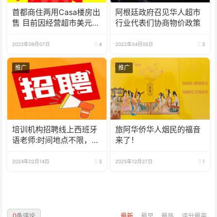
首都商住两用Casa楼房出
阿根廷政府召见华人超市
售 目前因经营超市美元月
行业代表们协商物价政策
租收入
2022年09月07日
4
2022年04月05日
3
推广
推广
培训机构招聘线上西班牙
旅阿华侨华人烟民的福音
语老师:时间地点不限，可
来了！
兼职可全职
2024年02月14日
3
2025年12月27日
1
0
条评论
最新
最早
最热
评分最高