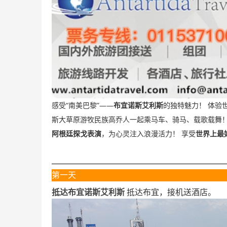
“
”——
感受
南美巴黎
布宜诺斯艾利斯
的独特魅力！
体验
斯大草原游牧民族高乔人一起乘马车、骑马、载歌载舞
阿根廷探戈表演
，为心灵注入浪漫活力！
享受
世界上最
第一天
抵达布宜诺斯艾利斯
抵达布宜，接机送酒店。