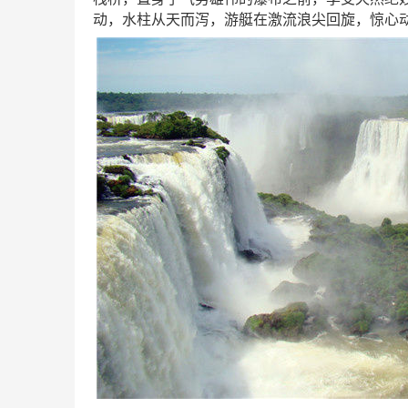
动，水柱从天而泻，游艇在激流浪尖回旋，惊心