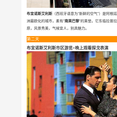
“
”
布宜诺斯艾利斯
（西班牙语意为
新鲜的空气
）是阿根廷
“
”
洲最欧化的城市，素有
南美巴黎
的美誉。它东临拉普拉
原，风景秀美，气候宜人，别具魅力。
第二天
布宜诺斯艾利斯市区游览
+
晚上观看探戈表演