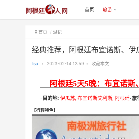
首页
旅游
首页
游记
经典推荐，阿根廷布宜诺斯、伊
lisa
•
2023-02-14 12:59
•
收藏本文
经典推荐，阿根廷布宜诺斯、伊瓜
苏5天游
阿根廷
5
天
5
晚：布宜诺斯
:
,
,
目的地
伊瓜苏
布宜诺斯艾利斯
阿根廷
旅
·
·
【行程特色】