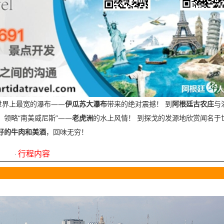
——
世界上最宽的瀑布
伊瓜苏大瀑布
带来的绝对震撼！
到
阿根廷古农庄
与
“
”——
！
领略
南美威尼斯
老虎洲
的水上风情！
到探戈的发源地欣赏闻名于
好的牛肉和美酒
，回味无穷！
行程内容
·