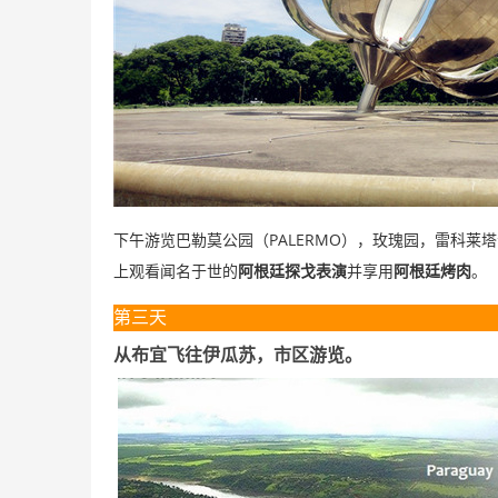
PALERMO
下午游览巴勒莫公园（
），玫瑰园，雷科莱塔
上观看闻名于世的
阿根廷探戈表演
并享用
阿根廷烤肉
。
第三天
从布宜飞往伊瓜苏，市区游览。