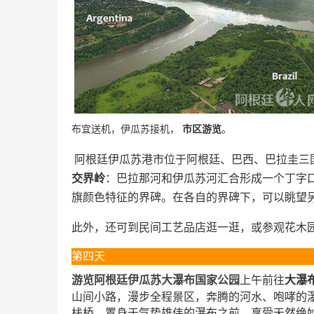
布宜送机，伊瓜苏接机，
市区游览
。
阿根廷伊瓜苏港市位于阿根廷、巴西、巴拉圭三
交界岭
：巴拉那河和伊瓜苏河汇合形成一个丁字
旗颜色特征的界碑。在各自的界碑下，可以眺望
此外，还可到民间工艺品店逛一逛，或参观花木
第四天
游览阿根廷伊瓜苏大瀑布国家公园
上午前往
大瀑
山间小路，漫步全程景区，奔腾的河水、咆哮的
栈桥，置身于气势雄伟的瀑布之前，享受天然绝