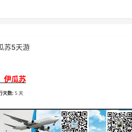
瓜苏5天游
、伊瓜苏
:
5
行天数
天