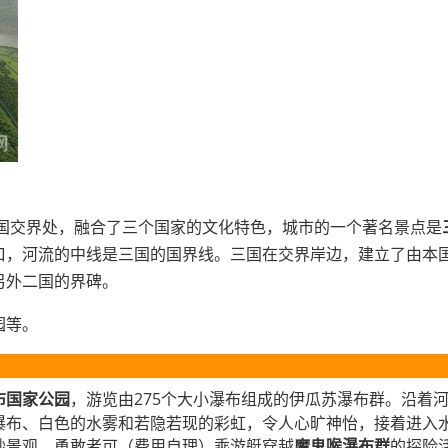
国交界处，融合了三个国家的文化特色，城市的一个著名景点是
口，河流的中线是三国的国界线。三国在交界岸边，建立了由本
另外二国的界碑。
园等。
275
布国家公园
，游览由
个大小瀑布组成的伊瓜苏瀑布群。沿着
瀑布、白色的水雾和若隐若现的彩虹，令人心旷神怡，接着进入
妙景观。勇敢者可（费用自理）乘游艇穿越
魔鬼喉瀑布群
的探险