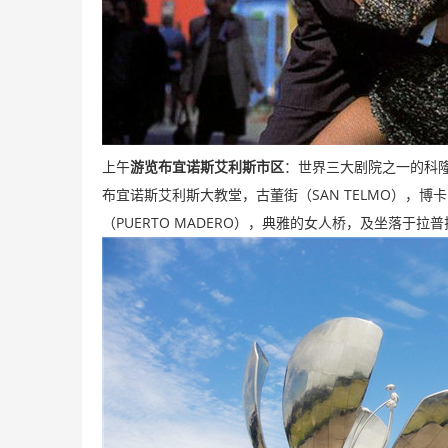
上午
游览布宜诺斯艾利斯市区
：世界三大剧院之一的科
SAN TELMO
布宜诺斯艾利斯大教堂，古董街（
），博卡
PUERTO MADERO
（
），典雅的女人桥，及坐落于拉普