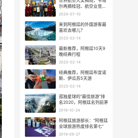
世界航空大奖揭晓，卡塔
尔再摘桂冠、航空业竞争
风起云涌
2024-07-10
来到阿根廷的外国游客最
喜欢去哪儿？
2023-02-14
最新推荐，阿根廷10天9
晚经典行程
2023-02-14
经典推荐，阿根廷布宜诺
斯、伊瓜苏5天游
2023-02-14
孤独星球的“最佳旅游”排
名2020，阿根廷名列前茅
2019-10-24
阿根廷旅游部长：“阿根廷
全球旅游热度排名第七”
2019-09-27