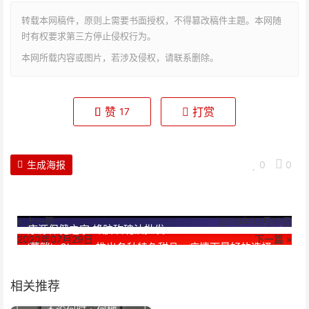
转载本网稿件，原则上需要书面授权，不得篡改稿件主题。本网随
时有权要求第三方停止侵权行为。
本网所载内容或图片，若涉及侵权，请联系删除。
赞
打赏
17
生成海报
0
0
« 上一篇
2019年12月17日
康源保健之家 蜂胶玫瑰油批发
2020年07月29日
下一篇 »
‘蕾咪’s Shop：推出各种特色甜品，疫情下最好的选择
相关推荐