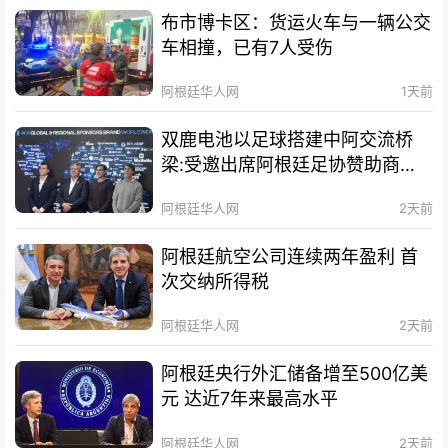
布市博卡区：货运火车与一辆公交
车相撞，已有7人受伤
阿根廷华人网
1天前
双鹿电池以足球搭建中阿交流桥
梁:受邀出席阿根廷足协赞助商招
待会！
阿根廷华人网
2天前
阿根廷航空公司连续两年盈利 首
次交纳所得税
阿根廷华人网
2天前
阿根廷央行外汇储备增至500亿美
元 达近7年来最高水平
阿根廷华人网
2天前