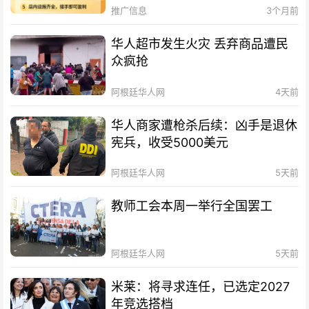
推广信息
3个月前
华人超市发生火灾 丢弃商品遭民
众疯抢
阿根廷华人网
4天前
华人商家遭枪杀后续：凶手是退休
宪兵，收受5000美元
阿根廷华人网
5天前
教师工会本周一举行全国罢工
阿根廷华人网
5天前
米莱：将寻求连任，已选定2027
年竞选搭档