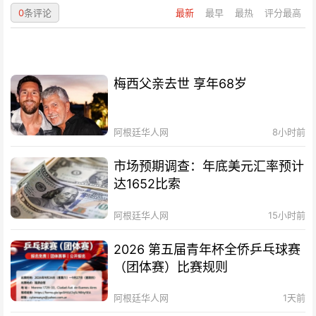
0
条评论
最新
最早
最热
评分最高
梅西父亲去世 享年68岁
阿根廷华人网
8小时前
市场预期调查：年底美元汇率预计
达1652比索
阿根廷华人网
15小时前
2026 第五届青年杯全侨乒乓球赛
（团体赛）比赛规则
阿根廷华人网
1天前