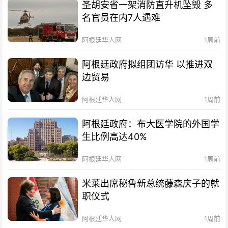
圣胡安省一架消防直升机坠毁 多
名官员在内7人遇难
阿根廷华人网
1周前
阿根廷政府拟组团访华 以推进双
边贸易
阿根廷华人网
1周前
阿根廷政府：布大医学院的外国学
生比例高达40%
阿根廷华人网
1周前
米莱出席秘鲁新总统藤森庆子的就
职仪式
阿根廷华人网
1周前