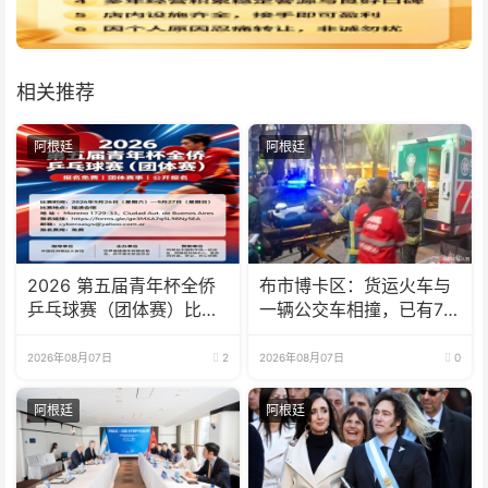
相关推荐
阿根廷
阿根廷
2026 第五届青年杯全侨
布市博卡区：货运火车与
乒乓球赛（团体赛）比赛
一辆公交车相撞，已有7
规则
人受伤
2026年08月07日
2
2026年08月07日
0
阿根廷
阿根廷