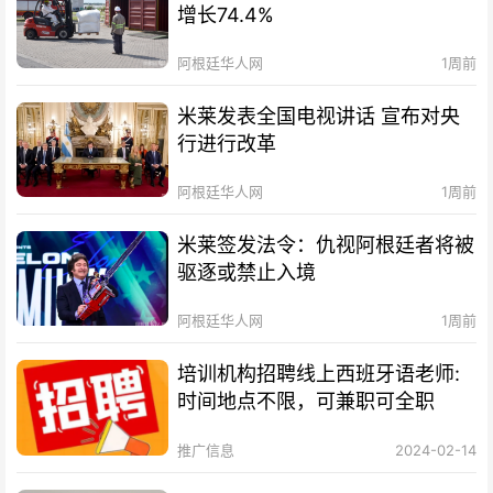
增长74.4%
阿根廷华人网
1周前
米莱发表全国电视讲话 宣布对央
行进行改革
阿根廷华人网
1周前
米莱签发法令：仇视阿根廷者将被
驱逐或禁止入境
阿根廷华人网
1周前
培训机构招聘线上西班牙语老师:
时间地点不限，可兼职可全职
推广信息
2024-02-14