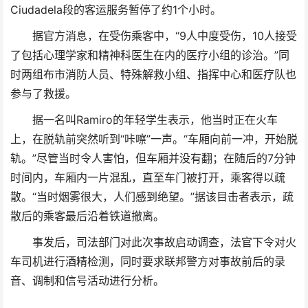
Ciudadela段的客运服务暂停了约1个小时。
据官方消息，在受伤乘客中，“9人中度受伤，10人接受
了包括心理学家和精神科医生在内的医疗小组的诊治。”同
时两组布市消防人员、特殊解救小组、指挥中心和医疗队也
参与了救援。
据一名叫Ramiro的年轻学生表示，他当时正在火车
上，在脱轨前突然听到“咔嚓”一声。“车厢向前一冲，开始脱
轨。”尽管当时令人害怕，但车厢并没有翻；在随后的7分钟
时间内，车厢内一片混乱，直至车门被打开，乘客得以疏
散。“当时烟雾很大，人们感到绝望。”据该目击者表示，疏
散后的乘客最后沿着铁道撤离。
事发后，司法部门对此次事故启动调查，法官下令对火
车司机进行酒精检测，同时要求联邦警方对事故前后的录
音、调制和信号活动进行分析。