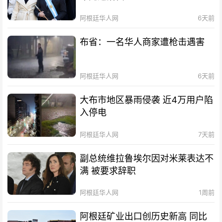
阿根廷华人网
6天前
布省：一名华人商家遭枪击遇害
阿根廷华人网
6天前
大布市地区暴雨侵袭 近4万用户陷
入停电
阿根廷华人网
7天前
副总统维拉鲁埃尔因对米莱表达不
满 被要求辞职
阿根廷华人网
1周前
阿根廷矿业出口创历史新高 同比