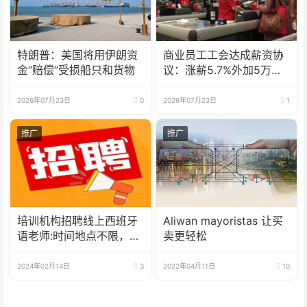
特朗普：美国将用伊朗资
商业员工工会达成薪资协
金“赔偿”受损船只和货物
议：涨薪5.7%外加5万津
贴
2026年07月23日
0
2026年07月23日
1
推广
推广
培训机构招聘线上西班牙
Aliwan mayoristas 让买
语老师:时间地点不限，可
卖更轻松
兼职可全职
2024年02月14日
3
2022年04月11日
10