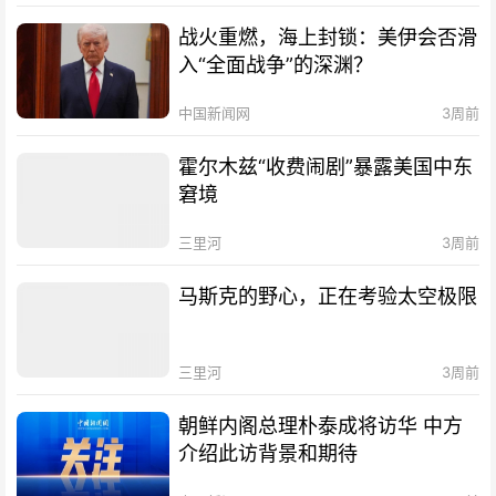
战火重燃，海上封锁：美伊会否滑
入“全面战争”的深渊？
中国新闻网
3周前
霍尔木兹“收费闹剧”暴露美国中东
窘境
三里河
3周前
马斯克的野心，正在考验太空极限
三里河
3周前
朝鲜内阁总理朴泰成将访华 中方
介绍此访背景和期待