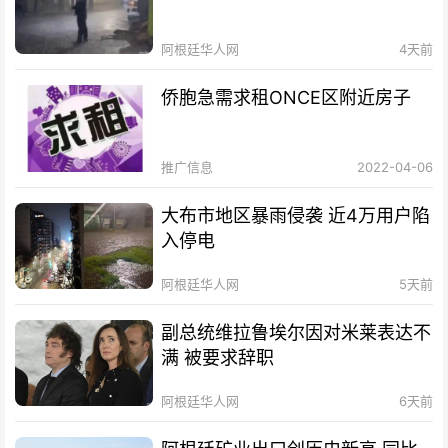
阿根廷华人网
4天前
侨胞急需求租ONCE区附近房子
推广信息
2022-04-06
大布市地区暴雨侵袭 近4万用户陷
入停电
阿根廷华人网
5天前
副总统维拉鲁埃尔因对米莱表达不
满 被要求辞职
阿根廷华人网
6天前