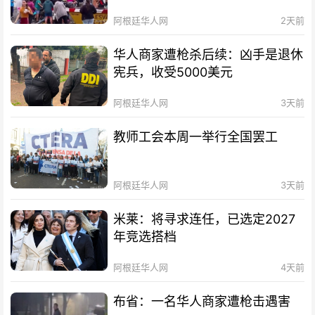
阿根廷华人网
2天前
华人商家遭枪杀后续：凶手是退休
宪兵，收受5000美元
阿根廷华人网
3天前
教师工会本周一举行全国罢工
阿根廷华人网
3天前
米莱：将寻求连任，已选定2027
年竞选搭档
阿根廷华人网
4天前
布省：一名华人商家遭枪击遇害