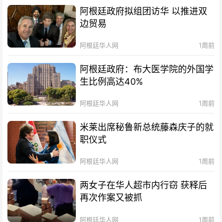
阿根廷政府拟组团访华 以推进双
边贸易
阿根廷华人网
1周前
阿根廷政府：布大医学院的外国学
生比例高达40%
阿根廷华人网
1周前
米莱出席秘鲁新总统藤森庆子的就
职仪式
阿根廷华人网
1周前
两女子在华人超市内行窃 获释后
再次作案又被抓
阿根廷华人网
1周前