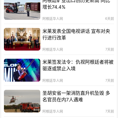
阿根廷矿业出口创历史新高 同比
增长74.4%
阿根廷华人网
6天前
米莱发表全国电视讲话 宣布对央
行进行改革
阿根廷华人网
7天前
米莱签发法令：仇视阿根廷者将被
驱逐或禁止入境
阿根廷华人网
7天前
圣胡安省一架消防直升机坠毁 多
名官员在内7人遇难
阿根廷华人网
7天前