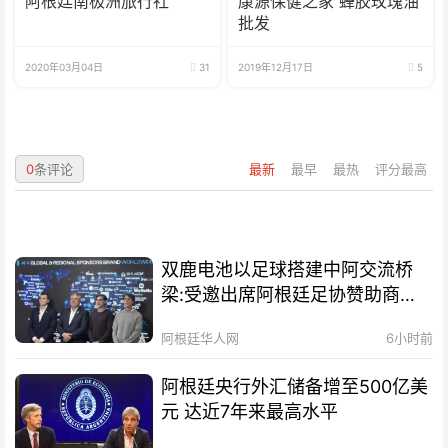
阿根廷南极洲旅行社
康源保健之家 蜂胶玫瑰油
批发
2020年03月04日
31
2019年12月17日
5
0
条评论
最新
最早
最热
评分最高
双鹿电池以足球搭建中阿交流桥
梁:受邀出席阿根廷足协赞助商招
待会！
阿根廷华人网
6小时前
阿根廷央行外汇储备增至500亿美
元 达近7年来最高水平