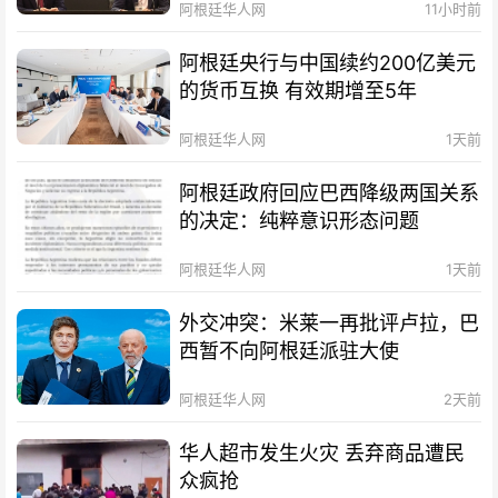
阿根廷华人网
11小时前
阿根廷央行与中国续约200亿美元
的货币互换 有效期增至5年
阿根廷华人网
1天前
阿根廷政府回应巴西降级两国关系
的决定：纯粹意识形态问题
阿根廷华人网
1天前
外交冲突：米莱一再批评卢拉，巴
西暂不向阿根廷派驻大使
阿根廷华人网
2天前
华人超市发生火灾 丢弃商品遭民
众疯抢