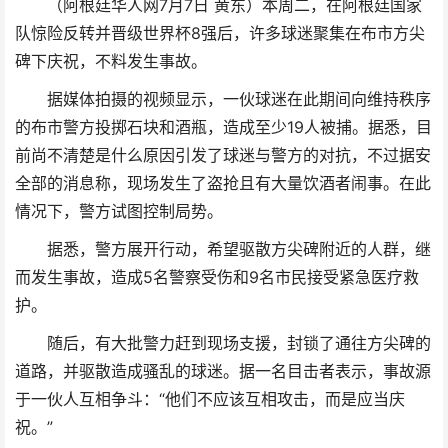
（阿根廷华人网7月7日 黄东）本周二，在阿根廷国家
队惊险反转
并晋级世界杯8强后，许多球迷聚集在布市方尖
碑下庆祝，不料发生事故。
据媒体拍摄的视频显示，一伙球迷在此期间向维持秩序
的布市警方投掷石块和酒瓶，造成至少19人被捕。据悉，目
前尚不清楚是什么原因引发了球迷与警方的对抗，不过据安
全部的消息称，现场发生了盗抢且有大量饮酒者闹事。在此
情况下，警方试图控制局势。
据悉，警方展开行动，希望驱散方尖碑附近的人群，继
而发生事故，造成5名警察受伤和9名市民接受紧急医疗救
护。
随后，有大批警力赶到现场支援，封锁了通往方尖碑的
道路，并驱散造成骚乱的球迷。据一名目击者表示，事故源
于一伙人互相争斗：“他们不应该互相攻击，而是应当庆
祝。”