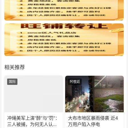
相关推荐
国际
阿根廷
冲绳美军上演“醉”与“罚”：
大布市地区暴雨侵袭 近4
三人被捕，为何无人认
万用户陷入停电