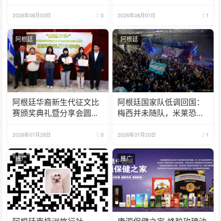
罪？
2026年08月03日
0
2026年08月01日
1
阿根廷
阿根廷
阿根廷华裔新生代征文比
阿根廷国家队低调回国：
赛颁奖典礼暨分享会圆满
梅西并未随队，米莱恐将
举办
失言
2026年07月28日
0
2026年07月20日
1
推广
推广