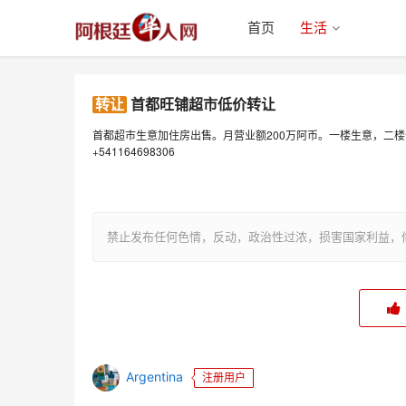
首页
生活
转让
首都旺铺超市低价转让
200
首都超市生意加住房出售。月营业额
万阿币。一楼生意，二楼
+541164698306
首都旺铺超市低价转让
禁止发布任何色情，反动，政治性过浓，损害国家利益，
Argentina
注册用户