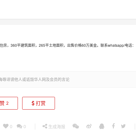
360
265
60
whatsapp/
住房，
平建筑面积，
平土地面积，出售价格
万美金。联系
电话：
侮辱诽谤他人或诋毁华人网及会员的言论
赞
打赏
2
0
0
生成海报