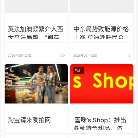
英法加澳频繁介入西
中东局势致能源价格
太平洋局势，“刷存
上涨 莫迪呼吁民众
在感”背后安全格局
“少吃油别买金”
生变？
2026年05月27日
0
2026年05月12日
0
推广
推广
淘宝请来爱拍网
‘蕾咪’s Shop：推出
各种特色甜品，疫情
下最好的选择