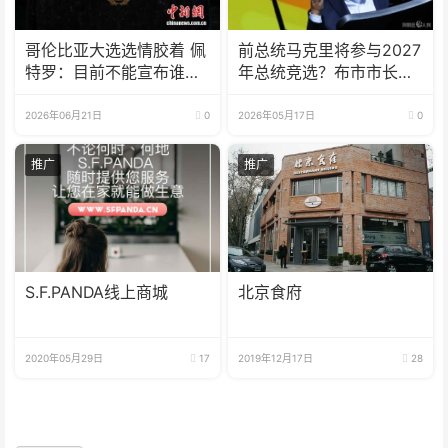
哥伦比亚大选选情胶着 佩
前总统马克里将参与2027
特罗：目前不能宣布谁将
年总统竞选？布市市长力
当选
挺
2026年06月21日
0
2026年05月17日
0
推广
推广
S.F.PANDA线上商城
北京食府
2020年05月29日
17
2019年12月17日
28