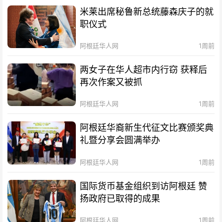
米莱出席秘鲁新总统藤森庆子的就
职仪式
阿根廷华人网
1周前
两女子在华人超市内行窃 获释后
再次作案又被抓
阿根廷华人网
1周前
阿根廷华裔新生代征文比赛颁奖典
礼暨分享会圆满举办
阿根廷华人网
1周前
国际货币基金组织到访阿根廷 赞
扬政府已取得的成果
阿根廷华人网
1周前