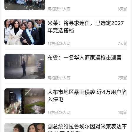
阿根廷华人网
6天前
米莱：将寻求连任，已选定2027
年竞选搭档
阿根廷华人网
7天前
布省：一名华人商家遭枪击遇害
阿根廷华人网
7天前
大布市地区暴雨侵袭 近4万用户陷
入停电
阿根廷华人网
1周前
副总统维拉鲁埃尔因对米莱表达不