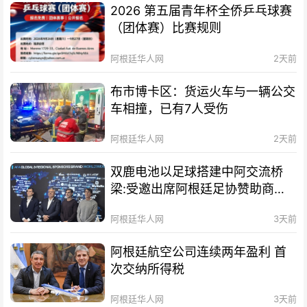
2026 第五届青年杯全侨乒乓球赛
（团体赛）比赛规则
阿根廷华人网
2天前
布市博卡区：货运火车与一辆公交
车相撞，已有7人受伤
阿根廷华人网
2天前
双鹿电池以足球搭建中阿交流桥
梁:受邀出席阿根廷足协赞助商招
待会！
阿根廷华人网
3天前
阿根廷航空公司连续两年盈利 首
次交纳所得税
阿根廷华人网
3天前