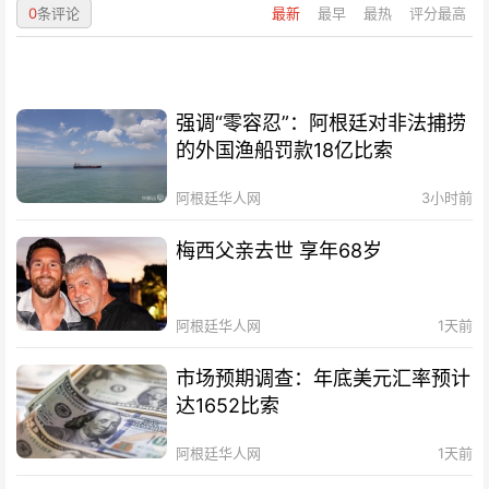
0
条评论
最新
最早
最热
评分最高
强调“零容忍”：阿根廷对非法捕捞
的外国渔船罚款18亿比索
阿根廷华人网
3小时前
梅西父亲去世 享年68岁
阿根廷华人网
1天前
市场预期调查：年底美元汇率预计
达1652比索
阿根廷华人网
1天前