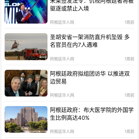
米莱签发法令：仇视阿根廷者将被
驱逐或禁止入境
阿根廷华人网
1周前
圣胡安省一架消防直升机坠毁 多
名官员在内7人遇难
阿根廷华人网
1周前
阿根廷政府拟组团访华 以推进双
边贸易
阿根廷华人网
1周前
阿根廷政府：布大医学院的外国学
生比例高达40%
阿根廷华人网
1周前