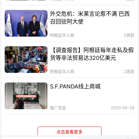
外交危机：米莱言论惹不满 巴西
召回驻阿大使
阿根廷华人网
2周前
【调查报告】阿根廷每年走私及假
货等非法贸易达320亿美元
阿根廷华人网
2周前
S.F.PANDA线上商城
推广信息
2020-05-29
点击查看更多