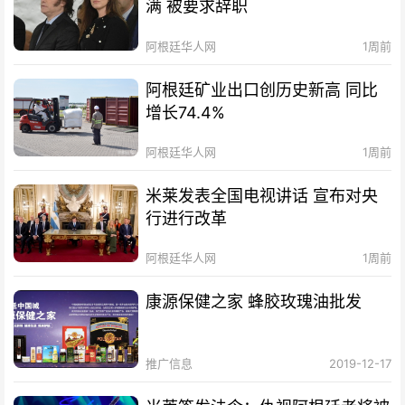
满 被要求辞职
阿根廷华人网
1周前
阿根廷矿业出口创历史新高 同比
增长74.4%
阿根廷华人网
1周前
米莱发表全国电视讲话 宣布对央
行进行改革
阿根廷华人网
1周前
康源保健之家 蜂胶玫瑰油批发
推广信息
2019-12-17