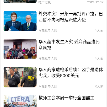
推广信息
2019-12-17
外交冲突：米莱一再批评卢拉，巴
西暂不向阿根廷派驻大使
阿根廷华人网
5天前
华人超市发生火灾 丢弃商品遭民
众疯抢
阿根廷华人网
5天前
华人商家遭枪杀后续：凶手是退休
宪兵，收受5000美元
阿根廷华人网
6天前
教师工会本周一举行全国罢工