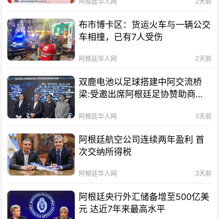
阿根廷华人网
2天前
布市博卡区：货运火车与一辆公交
车相撞，已有7人受伤
阿根廷华人网
2天前
双鹿电池以足球搭建中阿交流桥
梁:受邀出席阿根廷足协赞助商招
待会！
阿根廷华人网
3天前
阿根廷航空公司连续两年盈利 首
次交纳所得税
阿根廷华人网
3天前
阿根廷央行外汇储备增至500亿美
元 达近7年来最高水平