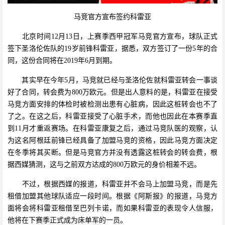
马竞官方宣布签约科雷亚
北京时间12月13日，上赛季西甲冠军马竞官方宣布，球队正式
签下圣洛伦佐队的19岁前锋科雷亚，据悉，双方签订了一份5年的合
同，这份合同将在2019年6月到期。
其实早在今年5月，马竞就已经与圣洛伦佐就科雷亚转会一事谈
好了合同，转会费为800万欧元。但是出人意料的是，科雷亚在接受
马竞方面安排的体检时被检测出患有心脏病，因此这桩转会也不了
了之。在这之后，科雷亚接受了心脏手术，而他也因此在本赛季直
到11月才重返赛场。在科雷亚康复之后，通过马竞队医的观察，认
为这名阿根廷前锋已经具备了加盟马竞的资格，因此马竞方面决定
在冬季将其买断。但是马竞官方并没有透露这桩转会的转会费，根
据西媒猜测，这与之前双方达成的800万欧元的身价相差不远。
不过，根据西媒的报道，科雷亚并不会马上加盟马竞，而是先
租借加盟其他球队适应一段时间。根据《阿斯报》的报道，马竞方
面将会将科雷亚租借至巴列卡诺，而如果科雷亚的表现令人信服，
他将在下赛季正式成为床单军的一员。