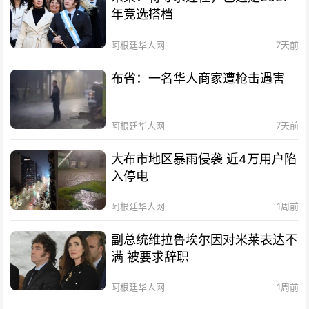
年竞选搭档
阿根廷华人网
7天前
布省：一名华人商家遭枪击遇害
阿根廷华人网
7天前
大布市地区暴雨侵袭 近4万用户陷
入停电
阿根廷华人网
1周前
副总统维拉鲁埃尔因对米莱表达不
满 被要求辞职
阿根廷华人网
1周前