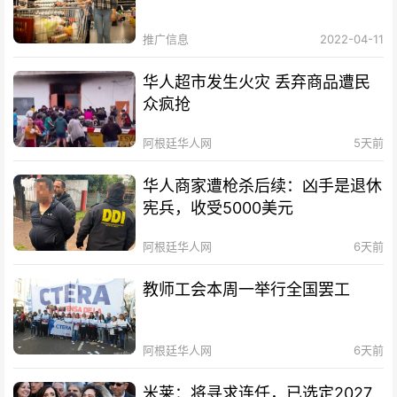
推广信息
2022-04-11
华人超市发生火灾 丢弃商品遭民
众疯抢
阿根廷华人网
5天前
华人商家遭枪杀后续：凶手是退休
宪兵，收受5000美元
阿根廷华人网
6天前
教师工会本周一举行全国罢工
阿根廷华人网
6天前
米莱：将寻求连任，已选定2027