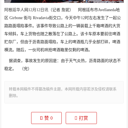
阿根廷华人网
12
月
12
日讯（记者
詹妮）
阿根廷布市
Avellaneda
地
区
Girbone
街与
Rivadavia
街交口，今天中午
12
时左右发生了一起公
路路面塌陷事件。该事件导致公路上的一辆装载上千箱啤酒的大货
车倾斜，车上货物也随之散落在了公路上。该卡车原本要前往啤酒
贮存厂，但由于沥青路面塌陷，车上的啤酒瓶几乎全部打碎，啤酒
横流。随后，一伙司机哄抢啤酒箱里仅剩的啤酒。
据调查，事故发生的原因是：由于天气炎热，沥青路面的状态不
稳定。
（完）
转载本网稿件不得篡改稿件主题，本网所载内容若涉及侵权请联系
删除。
赞
打赏
0