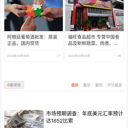
推广
推广
阿根廷葡萄酒批发：原装
福旺食品超市.专营中国食
正品，国内现货
品及新鲜蔬菜、肉类、
鱼、海鲜
2024年03月16日
7
2022年03月30日
49
0
条评论
最新
最早
最热
评分最高
市场预期调查：年底美元汇率预计
达1652比索