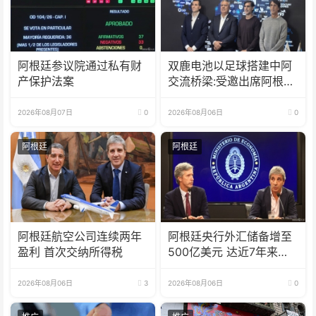
阿根廷参议院通过私有财
双鹿电池以足球搭建中阿
产保护法案
交流桥梁:受邀出席阿根廷
足协赞助商招待会！
2026年08月07日
0
2026年08月06日
0
阿根廷
阿根廷
阿根廷航空公司连续两年
阿根廷央行外汇储备增至
盈利 首次交纳所得税
500亿美元 达近7年来最
高水平
2026年08月06日
3
2026年08月06日
0