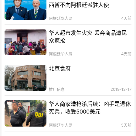
西暂不向阿根廷派驻大使
阿根廷华人网
4天前
华人超市发生火灾 丢弃商品遭民
众疯抢
阿根廷华人网
4天前
北京食府
推广信息
2019-12-17
华人商家遭枪杀后续：凶手是退休
宪兵，收受5000美元
阿根廷华人网
5天前