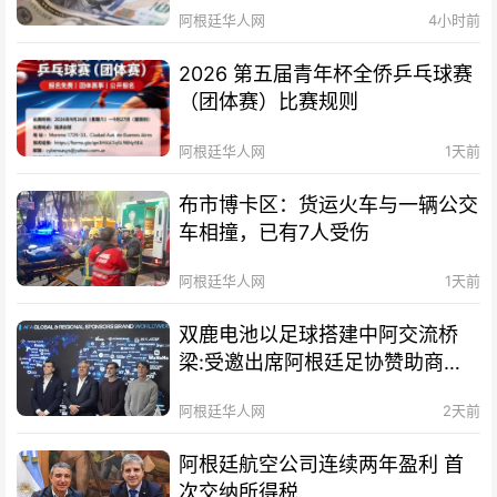
阿根廷华人网
4小时前
2026 第五届青年杯全侨乒乓球赛
（团体赛）比赛规则
阿根廷华人网
1天前
布市博卡区：货运火车与一辆公交
车相撞，已有7人受伤
阿根廷华人网
1天前
双鹿电池以足球搭建中阿交流桥
梁:受邀出席阿根廷足协赞助商招
待会！
阿根廷华人网
2天前
阿根廷航空公司连续两年盈利 首
次交纳所得税