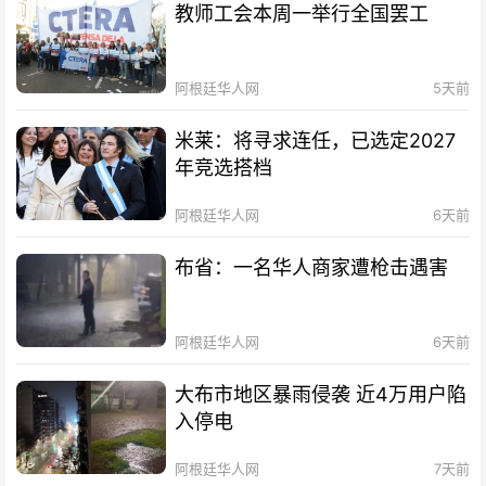
教师工会本周一举行全国罢工
阿根廷华人网
5天前
米莱：将寻求连任，已选定2027
年竞选搭档
阿根廷华人网
6天前
布省：一名华人商家遭枪击遇害
阿根廷华人网
6天前
大布市地区暴雨侵袭 近4万用户陷
入停电
阿根廷华人网
7天前