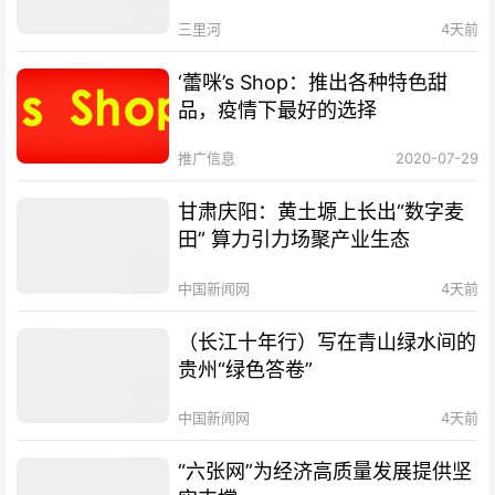
三里河
4天前
‘蕾咪’s Shop：推出各种特色甜
品，疫情下最好的选择
推广信息
2020-07-29
甘肃庆阳：黄土塬上长出“数字麦
田” 算力引力场聚产业生态
中国新闻网
4天前
（长江十年行）写在青山绿水间的
贵州“绿色答卷”
中国新闻网
4天前
“六张网”为经济高质量发展提供坚