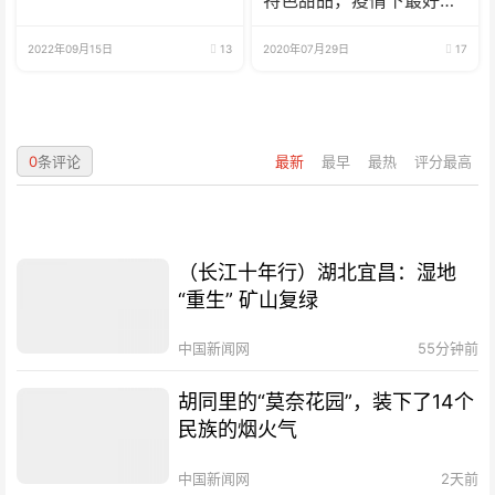
特色甜品，疫情下最好的
选择
2022年09月15日
13
2020年07月29日
17
0
条评论
最新
最早
最热
评分最高
（长江十年行）湖北宜昌：湿地
“重生” 矿山复绿
中国新闻网
55分钟前
胡同里的“莫奈花园”，装下了14个
民族的烟火气
中国新闻网
2天前