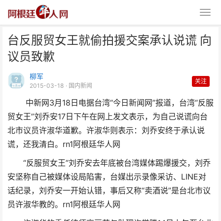
台反服贸女王就偷拍援交案承认说谎 向
议员致歉
柳军
关注
2015-03-18
· 国内新闻
中新网3月18日电据台湾“今日新闻网”报道，台湾“反服
台反服贸女王就偷拍援交案承认说
贸女王”刘乔安17日下午在网上发文表示，为自己说谎向台
谎 向议员致歉
北市议员许淑华道歉。许淑华则表示：刘乔安终于承认说
谎，还我清白。
rn1阿根廷华人网
“反服贸女王”刘乔安去年底被台湾媒体踢爆援交，刘乔
安坚称自己被媒体设局陷害，台媒出示录像采访、LINE对
话纪录，刘乔安一开始认错，事后又称“卖酒说”是台北市议
员许淑华教的。
rn1阿根廷华人网