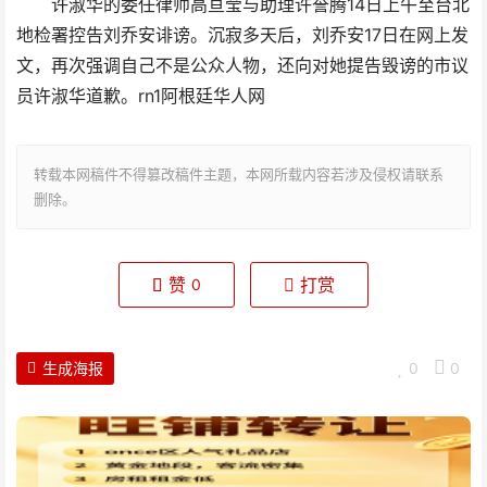
许淑华的委任律师高亘莹与助理许誉腾14日上午至台北
地检署控告刘乔安诽谤。沉寂多天后，刘乔安17日在网上发
文，再次强调自己不是公众人物，还向对她提告毁谤的市议
员许淑华道歉。
rn1阿根廷华人网
转载本网稿件不得篡改稿件主题，本网所载内容若涉及侵权请联系
删除。
赞
打赏
0
生成海报
0
0