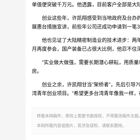
单值便突破千万元。他透露，目前客户全部是大
创业这些年，许凯翔感受到当地政府及台办的关
展惠台措施宣讲，前些年公司还成功申请到一笔3
他也见证了大陆精密制造业的技术进步：两年
月再度参会，国产装备已占很大比例，他忍不住
“实业做大做强，需要长期潜心耕耘，用质量和
房。
创业之余，许凯翔甘当“架桥者”，先后引导70
湾青年创业项目。“希望更多台湾青年像我一样，在
转载本网稿件，原则上需要书面授权，不得篡改稿件主题
本网所载内容或图片，若涉及侵权，请联系删除。