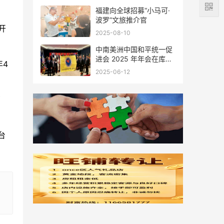
福建向全球招募“小马可·
波罗”文旅推介官
开
2025-08-10
中南美洲中国和平统一促
进会 2025 年年会在库拉
4
索圆满举行，共绘反“独”
2025-06-12
促统宏伟蓝图
了
台