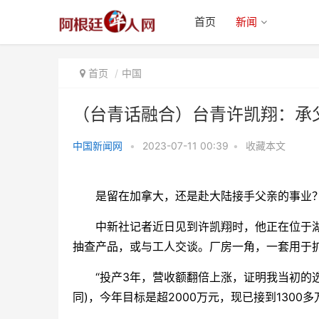
首页
新闻
首页
中国
（台青话融合）台青许凯翔：承
中国新闻网
•
2023-07-11 00:39
•
收藏本文
（台青话融合）台青许凯翔：承父
业深耕实业 大陆开创新
是留在加拿大，还是赴大陆接手父亲的事业？“
中新社记者近日见到许凯翔时，他正在位于湖
抽查产品，或与工人交谈。厂房一角，一套用于
“投产3年，营收额翻倍上涨，证明我当初的选择
同)，今年目标是超2000万元，现已接到1300