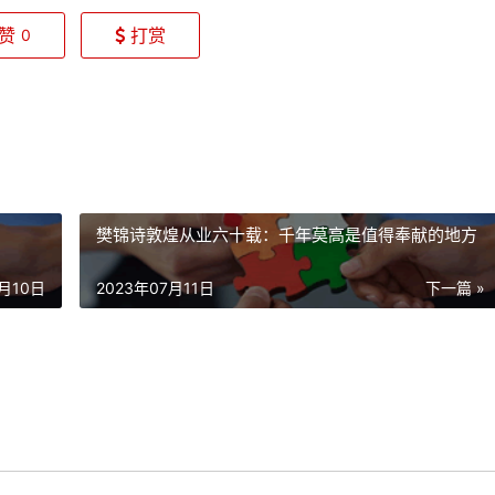
赞
打赏
0
樊锦诗敦煌从业六十载：千年莫高是值得奉献的地方
7月10日
2023年07月11日
下一篇 »