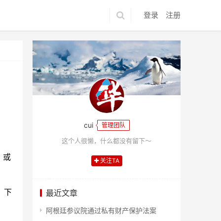
登录
注册
cui
管理团队
这个人很懒，什么都没有留下～
，或
关注TA
，下
最近文章
阿根廷参议院通过私有财产保护法案