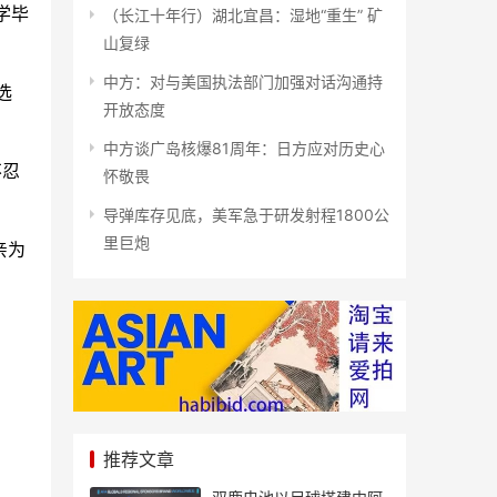
学毕
（长江十年行）湖北宜昌：湿地“重生” 矿
山复绿
中方：对与美国执法部门加强对话沟通持
选
开放态度
中方谈广岛核爆81周年：日方应对历史心
不忍
怀敬畏
导弹库存见底，美军急于研发射程1800公
里巨炮
亲为
推荐文章