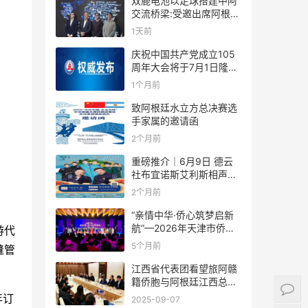
双鹿电池以足球搭建中阿
交流桥梁:受邀出席阿根廷
足协赞助商招待会！
1天前
庆祝中国共产党成立105
周年大会将于7月1日隆重
举行
1个月前
致阿根廷水立方总决赛选
手家属的邀请函
2个月前
重磅推介｜6月9日 德云
。
社布宜诺斯艾利斯相声专
场！国风曲艺邂逅南美风
2个月前
情，多元文化狂欢全城集
结！
“亲情中华·侨心筑梦启新
航”—2026年天津市侨界
游代
新春联谊活动成功举办
5个月前
缝管
江西省代表团看望旅阿赣
籍侨胞与阿根廷江西总商
会座谈
年订
2025-09-07