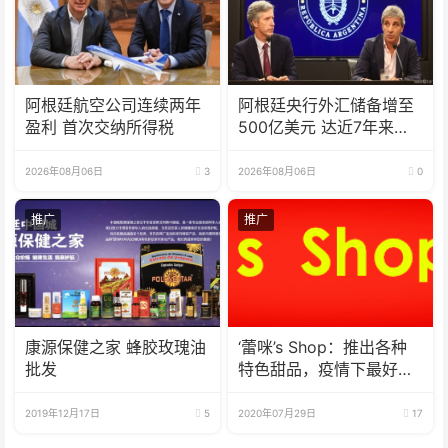
阿根廷航空公司连续两年
阿根廷央行外汇储备增至
盈利 首次交纳所得税
500亿美元 达近7年来最
高水平
2026年08月06日
3
2026年08月06日
0
推广
推广
康源保健之家 蜂胶玫瑰油
‘蕾咪’s Shop：推出各种
批发
特色甜品，疫情下最好的
选择
2019年12月17日
5
2020年07月29日
17