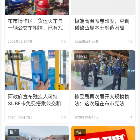
布市博卡区：货运火车与
极端高温席卷印度，空调
一辆公交车相撞，已有7
稀缺凸显本土制造困局
人受伤
2026年08月07日
0
2026年06月24日
0
阿根廷
阿根廷
阿政府宣布残疾人可持
移民局再次展开大规模执
SUBE卡免费搭乘公交和
法：这次是在布市宪法火
火车
车站
2026年06月13日
0
2026年05月15日
4
推广
推广