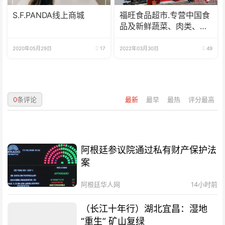
S.F.PANDA线上商城
福旺食品超市.专营中国食
品及新鲜蔬菜、肉类、
鱼、海鲜
2020年05月29日
17
2022年03月30日
49
0
条评论
最新
最早
最热
评分最高
阿根廷参议院通过私有财产保护法
案
阿根廷华人网
14小时前
（长江十年行）湖北宜昌：湿地
“重生” 矿山复绿