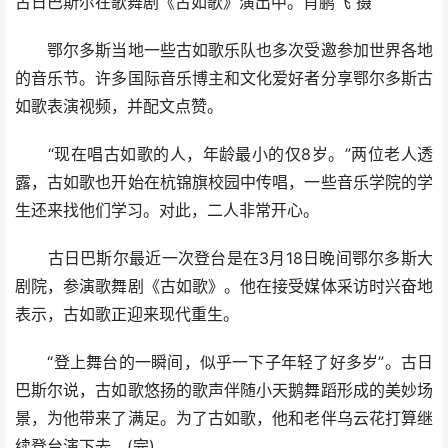
古日巴斯尔在歌舞剧《古如歌》演出中。肖鹏飞 摄
鄂尔多斯当地一些古如歌乐队也多次受邀参加世界各地
的音乐节。许多国际音乐博主和文化爱好者分享鄂尔多斯古
如歌表演视频，并配文点赞。
“现在唱古如歌的人，年龄最小的仅8岁。”两位老人透
露，古如歌也开始在杭锦旗校园中传唱，一些音乐学院的学
生还来找他们学习。对此，二人非常开心。
古日巴斯尔最近一次登台是在3月18日晚间鄂尔多斯大
剧院，参演歌舞剧《古如歌》。他在接受媒体采访时兴奋地
表示，古如歌正迎来现代重生。
“登上舞台的一瞬间，似乎一下子年轻了好多岁”。古日
巴斯尔说，古如歌悠扬的歌声伴随小天鹅舞蹈形成的美妙场
景，为他带来了满足。为了古如歌，他和老伴乌云花打算继
续登台演下去。(完)