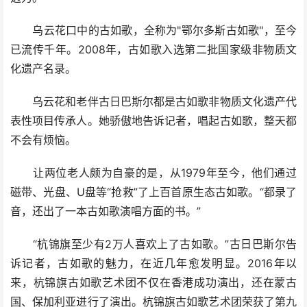
乌云花口中的古如歌，全称为"鄂尔多斯古如歌"，至今
已流传千年。2008年，古如歌入选第二批国家级非物质文
化遗产名录。
乌云花和老伴古日巴斯尔都是古如歌非物质文化遗产代
表性项目传承人。她骄傲地告诉记者，唱起古如歌，整天都
不会有烦恼。
让两位老人颇为自豪的是，从1979年至今，他们通过
磁带、光盘、U盘等“抢救”了上百首原生态古如歌。“都录了
音，还出了一本古如歌演唱方面的书。”
“杭锦旗至少有2万人喜欢上了古如歌。”古日巴斯尔告
诉记者，古如歌的魅力，在近几年愈发明显。2016年以
来，杭锦旗古如歌艺术团不仅在香港成功演出，还在蒙古
国、保加利亚进行了演出。杭锦旗古如歌艺术团荣获了第九