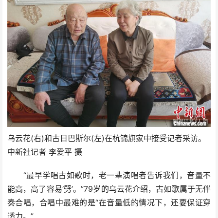
乌云花(右)和古日巴斯尔(左)在杭锦旗家中接受记者采访。
中新社记者 李爱平 摄
“最早学唱古如歌时，老一辈演唱者告诉我们，音量不
能高，高了容易‘劈’。”79岁的乌云花介绍，古如歌属于无伴
奏合唱，合唱中最难的是“在音量低的情况下，还要保证穿
透力。”