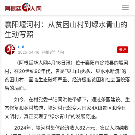
襄阳堰河村：从贫困山村到绿水青山的
生动写照
cui
关注
2025-04-16
· 阿根廷华人网
（阿根廷华人网4月16日讯）位于襄阳市谷城县的堰河
襄阳堰河村：从贫困山村到绿水青
村，在20世纪90年代，曾是“见山山秃头、见水水断流”的
山的生动写照
贫困山村，面临生态破坏严重‌、经济极度贫困‌和社会面貌落
后的局面。
如今，在村党委书记闵洪艳带领下，通过茶园建设、生
态修复和乡村旅游，堰河村已蜕变为国家4A级景区和全国
文明村，真正实现了“绿水青山”的发展奇迹。
2024年，堰河村集体经济收入82万元，农民人均纯收