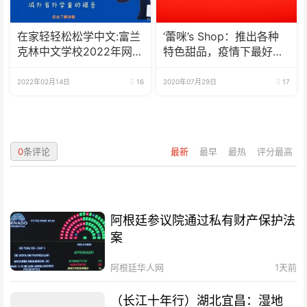
在家轻轻松松学中文:富兰
‘蕾咪’s Shop：推出各种
克林中文学校2022年网校
特色甜品，疫情下最好的
招生啦
选择
2022年02月14日
16
2020年07月29日
17
0
条评论
最新
最早
最热
评分最高
阿根廷参议院通过私有财产保护法
案
阿根廷华人网
1天前
（长江十年行）湖北宜昌：湿地