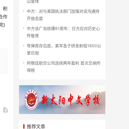
山复绿
，积
中方：对与美国执法部门加强对话沟通持
合作
开放态度
完)
中方谈广岛核爆81周年：日方应对历史心
怀敬畏
导弹库存见底，美军急于研发射程1800公
里巨炮
阿根廷航空公司连续两年盈利 首次交纳所
得税
推荐文章