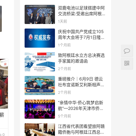
双鹿电池以足球搭建中阿
交流桥梁:受邀出席阿根廷
足协赞助商招待会！
1天前
庆祝中国共产党成立105
周年大会将于7月1日隆重
举行
1个月前
致阿根廷水立方总决赛选
手家属的邀请函
2个月前
重磅推介｜6月9日 德云
社布宜诺斯艾利斯相声专
场！国风曲艺邂逅南美风
2个月前
情，多元文化狂欢全城集
结！
“亲情中华·侨心筑梦启新
航”—2026年天津市侨界
新春联谊活动成功举办
薪
5个月前
江西省代表团看望旅阿赣
籍侨胞与阿根廷江西总商
0