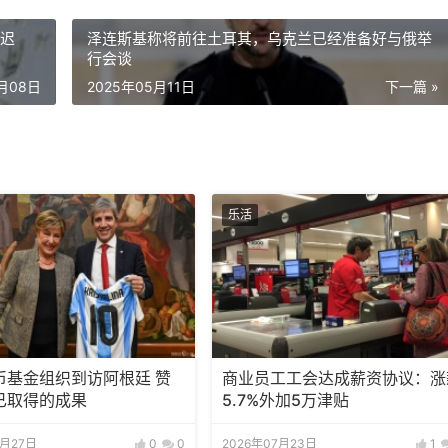
推迟
泽连斯基称将前往土耳其，乌克兰已经准备好与俄举
行会谈
5月08日
2025年05月11日
下一篇 »
乐活
币基金组织到访阿根廷 赞
商业员工工会达成薪资协议：涨
已取得的成果
5.7%外加5万津贴
7月27日
0
0
2026年07月23日
1