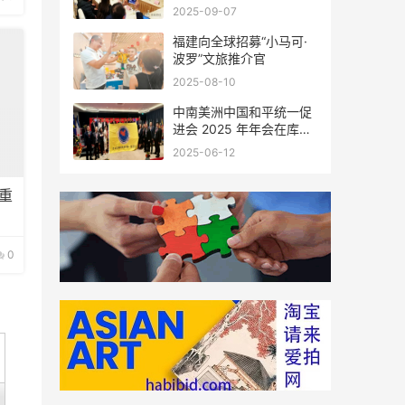
会座谈
2025-09-07
福建向全球招募“小马可·
波罗”文旅推介官
2025-08-10
中南美洲中国和平统一促
进会 2025 年年会在库拉
索圆满举行，共绘反“独”
2025-06-12
促统宏伟蓝图
重
0