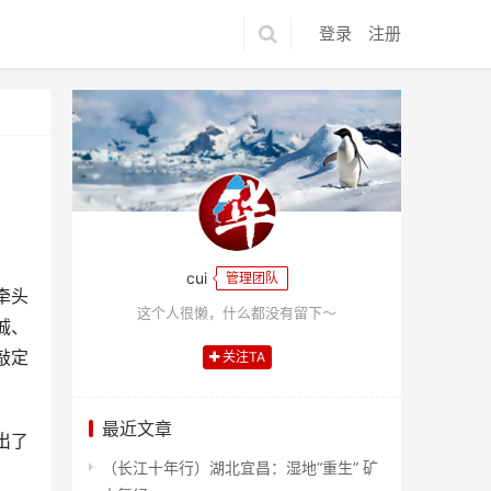
登录
注册
cui
管理团队
牵头
这个人很懒，什么都没有留下～
诚、
敲定
关注TA
最近文章
出了
（长江十年行）湖北宜昌：湿地“重生” 矿