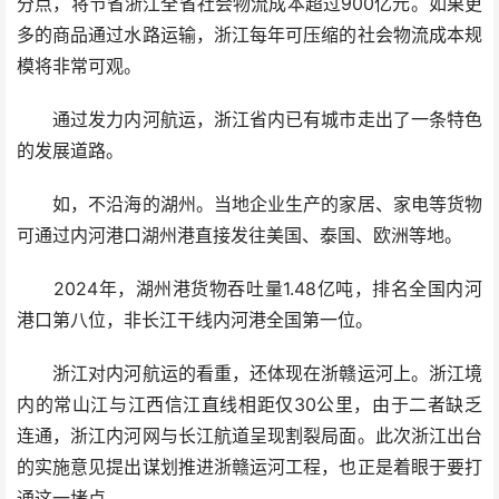
分点，将节省浙江全省社会物流成本超过900亿元。如果更
多的商品通过水路运输，浙江每年可压缩的社会物流成本规
模将非常可观。
通过发力内河航运，浙江省内已有城市走出了一条特色
的发展道路。
如，不沿海的湖州。当地企业生产的家居、家电等货物
可通过内河港口湖州港直接发往美国、泰国、欧洲等地。
2024年，湖州港货物吞吐量1.48亿吨，排名全国内河
港口第八位，非长江干线内河港全国第一位。
浙江对内河航运的看重，还体现在浙赣运河上。浙江境
内的常山江与江西信江直线相距仅30公里，由于二者缺乏
连通，浙江内河网与长江航道呈现割裂局面。此次浙江出台
的实施意见提出谋划推进浙赣运河工程，也正是着眼于要打
通这一堵点。