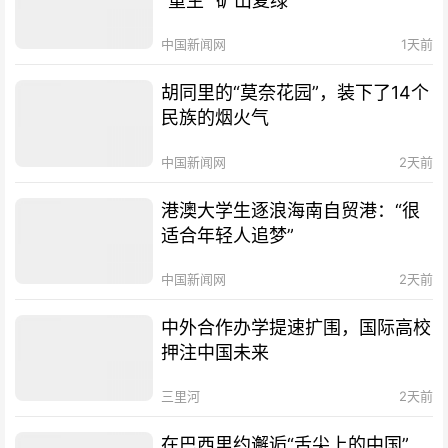
“重生” 矿山复绿
中国新闻网
1天前
胡同里的“莫奈花园”，装下了14个
民族的烟火气
中国新闻网
2天前
港澳大学生逐浪海南自贸港：“很
适合年轻人追梦”
中国新闻网
2天前
中外合作办学提速扩围，国际高校
押注中国未来
三里河
2天前
在巴西里约邂逅“舌尖上的中国”