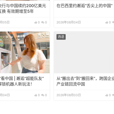
央行与中国续约200亿美元
在巴西里约邂逅“舌尖上的中国”
互换 有效期增至5年
8月05日
0
0
2026年08月04日
0
西语
”看中国 | 邂逅“超能队友”
从“搬出去”到“搬回来”，跨国企
解锁机器人新玩法！
产业链回流中国
8月04日
0
0
2026年08月03日
0