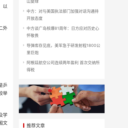
山复绿
，以
中方：对与美国执法部门加强对话沟通持
开放态度
二外
中方谈广岛核爆81周年：日方应对历史心
怀敬畏
导弹库存见底，美军急于研发射程1800公
里巨炮
阿根廷航空公司连续两年盈利 首次交纳所
得税
是乒
校举
及学
国文
推荐文章