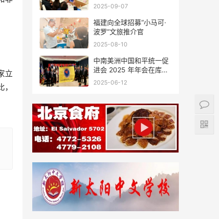
会座谈
2025-09-07
福建向全球招募“小马可·
波罗”文旅推介官
2025-08-10
中南美洲中国和平统一促
进会 2025 年年会在库拉
家立
索圆满举行，共绘反“独”
2025-06-12
比，
促统宏伟蓝图