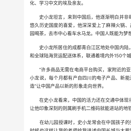
化、学习中文的埃及亲友。
史小龙坦言，来到中国后，他逐渐明白并非每
悠久历史国度的喜爱，他深深爱上了麻辣火锅、
园喝茶，去市中心看车水马龙。中国人既能为梦
史小龙所居住的成都青白江区地处中国内陆，
和全球陆海货运配送体系，联通着境内外150个城市
“许多商品无需在电商平台购买，家附近的亚蓉
小龙说，每个月都有产自四川的电子产品、新能
造”让中国产品以新的形象走向世界。
在史小龙看来，中国的活力还在交通中体现得淋
让他印象深刻的则属刷手机二维码就能进站的地
在幼儿园授课时，史小龙常会在中国孩子的要
时候也这样让我的老师给我讲述中国长城与大熊