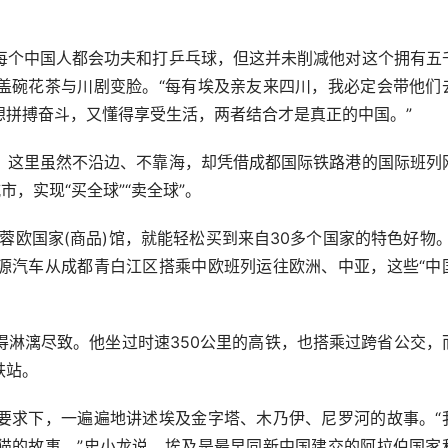
个中国人都会功夫和打乒乓球，但这并未削减他对这个拥有五
盖碗花茶与川剧变脸。“每有埃及亲友来四川，我必定会带他们
想拼搏奋斗，又懂得享受生活，两者结合才是真正的中国。”
这里虽然不沿边、不靠海，却凭借成都国际铁路港的国际班列
，实现“买全球”“卖全球”。
欧国家(商品)馆，就能轻松买到来自30多个国家的特色好物。
源汽车从成都青白江区搭乘中欧班列运往欧洲、中亚，这些“中
漓尽致。他坐过时速350公里的高铁，也搭乘过跨省公交，
铁站。
求下，一遍遍地讲述埃及金字塔、木乃伊、尼罗河的故事。“
猫的故事。”史小龙说，埃及是最早同新中国建交的阿拉伯国家