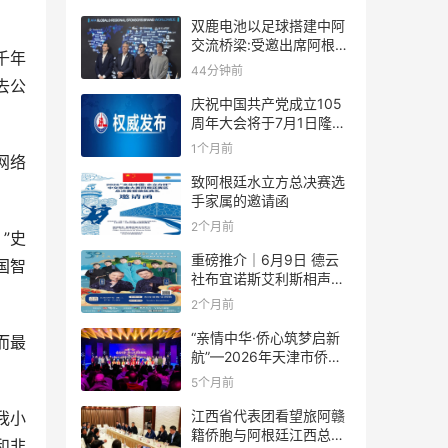
双鹿电池以足球搭建中阿
交流桥梁:受邀出席阿根廷
千年
足协赞助商招待会！
44分钟前
去公
庆祝中国共产党成立105
周年大会将于7月1日隆重
举行
1个月前
网络
致阿根廷水立方总决赛选
手家属的邀请函
2个月前
”史
重磅推介｜6月9日 德云
国智
社布宜诺斯艾利斯相声专
场！国风曲艺邂逅南美风
2个月前
情，多元文化狂欢全城集
结！
“亲情中华·侨心筑梦启新
而最
航”—2026年天津市侨界
新春联谊活动成功举办
5个月前
江西省代表团看望旅阿赣
我小
籍侨胞与阿根廷江西总商
和非