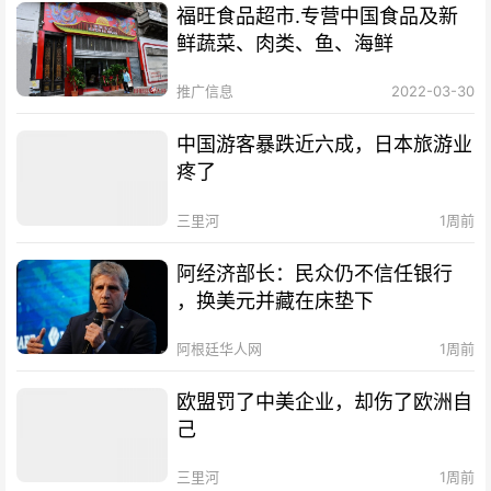
福旺食品超市.专营中国食品及新
鲜蔬菜、肉类、鱼、海鲜
推广信息
2022-03-30
中国游客暴跌近六成，日本旅游业
疼了
三里河
1周前
阿经济部长：民众仍不信任银行
，换美元并藏在床垫下
阿根廷华人网
1周前
欧盟罚了中美企业，却伤了欧洲自
己
三里河
1周前