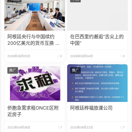
阿根廷央行与中国续约
在巴西里约邂逅“舌尖上的
200亿美元的货币互换 有
中国”
效期增至5年
2026年08月05日
0
2026年08月04日
0
推广
推广
侨胞急需求租ONCE区附
阿根廷桦福旅運公司
近房子
2022年04月06日
1
2020年09月22日
7