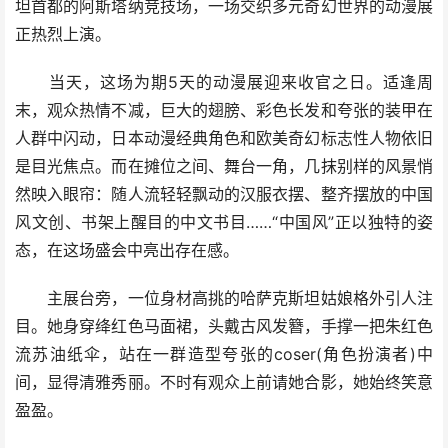
坦首都的阿斯塔纳竞技场，一场交织多元奇幻世界的动漫展
正热烈上演。
当天，这场为期5天的动漫展迎来收官之日。适逢周
末，观众热情不减，巨大的翅膀、彩色长发和夸张的装甲在
人群中闪动，日本动漫经典角色和欧美奇幻标志性人物依旧
是目光焦点。而在摊位之间、舞台一角，几抹别样的风景悄
然映入眼帘：随人流轻轻飘动的汉服衣摆、整齐摆放的中国
风文创、书架上醒目的中文书目……“中国风”正以独特的姿
态，在这场盛会中亮出存在感。
主展台旁，一位身材高挑的哈萨克斯坦姑娘格外引人注
目。她身穿绛红色马面裙，头戴古风发簪，手撑一把朱红色
流苏油纸伞，站在一群造型夸张的coser(角色扮演者)中
间，显得清雅秀丽。不时有观众上前请她合影，她始终笑意
盈盈。