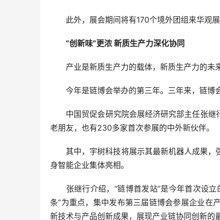
此外，展会期间将有170个境外团组来华观展洽
“创新味”更浓 新质生产力深化协同
产业是新质生产力的载体，新质生产力的未来
今年是链博会举办的第三年。三年来，链博会
中国贸促会研究院会展经济研究部主任张继行
老朋友，也有230多家首次参展的中外新伙伴。
其中，宇树科技将展示其最新机器人成果，强脑
身智能企业集体亮相。
张继行介绍，“链博首发站”是今年首次设立的
条”为重点，集中发布第三届链博会参展企业在
新技术与产品创新成果，展现产业链协同创新的