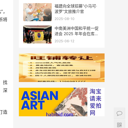
福建向全球招募“小马可·
”，
波罗”文旅推介官
2025-08-10
所将
中南美洲中国和平统一促
进会 2025 年年会在库拉
索圆满举行，共绘反“独”
2025-06-12
促统宏伟蓝图
，找
，深
打造