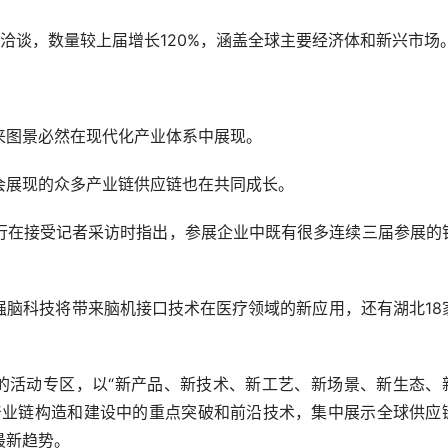
谈，数量较上届增长120%，涵盖全球主要经济体和新兴市场
图景必然在现代化产业体系中展现。
展现的众多产业链供应链也在共同成长。
在接受记者采访时指出，参展企业中既有很多连续三届参展的
科技将带来脑机接口技术在医疗领域的新应用，还有湖北18
活动专区，以“新产品、新技术、新工艺、新场景、新生态、
产业链构造和建设中的重点突破和前沿技术，集中展示全球供应
最新趋势。