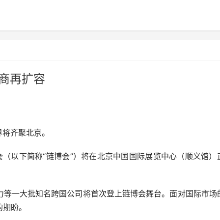
商再扩容
界将齐聚北京。
（以下简称“链博会”）将在北京中国国际展览中心（顺义馆）
等一大批知名跨国公司将首次登上链博会舞台。面对国际市场
的期盼。