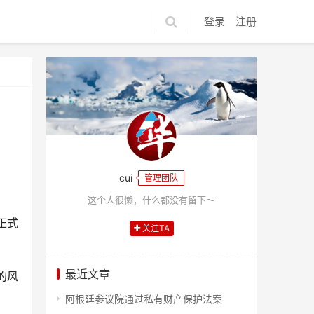
登录
注册
cui
管理团队
这个人很懒，什么都没有留下～
正式
关注TA
最近文章
的风
阿根廷参议院通过私有财产保护法案