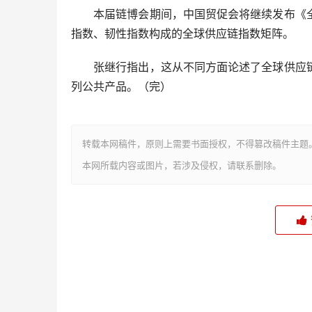
本届链博会期间，中国贸促会将继续发布《全
指数、韧性指数构成的全球供应链指数矩阵。
张继行指出，这从不同方面论述了全球供应链
列公共产品。（完）
转载本网稿件，原则上需要书面授权，不得篡改稿件主题
本网所载内容或图片，若涉及侵权，请联系删除。