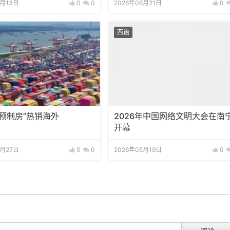
7月13日
0
0
2026年06月21日
0
西语
“预制房”热销海外
2026年中国网络文明大会在南
开幕
5月27日
0
0
2026年05月19日
0