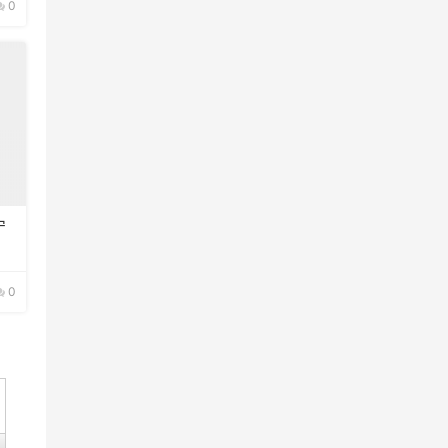
0
宁
0