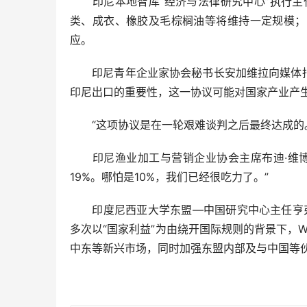
印尼本地智库“经济与法律研究中心”执行主任
类、成衣、橡胶及毛棕榈油等将维持一定规模；
应。
印尼青年企业家协会秘书长安加维拉向媒体指出
印尼出口的重要性，这一协议可能对国家产业产
“这项协议是在一轮艰难谈判之后最终达成的。
印尼渔业加工与营销企业协会主席布迪·维博沃一
19%。哪怕是10%，我们已经很吃力了。”
印度尼西亚大学东盟—中国研究中心主任亨弗里
多次以“国家利益”为由绕开国际规则的背景下，
中东等新兴市场，同时加强东盟内部及与中国等伙