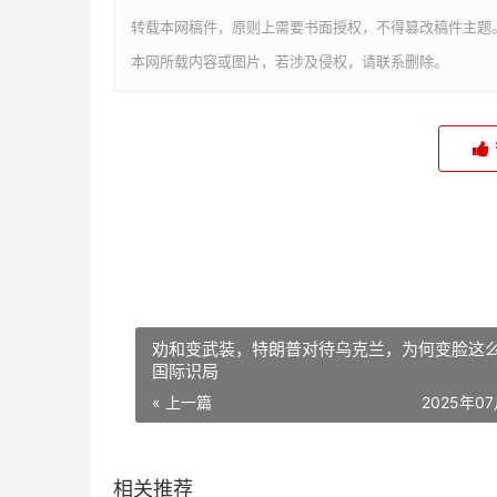
转载本网稿件，原则上需要书面授权，不得篡改稿件主题
本网所载内容或图片，若涉及侵权，请联系删除。
劝和变武装，特朗普对待乌克兰，为何变脸这么
国际识局
« 上一篇
2025年0
相关推荐