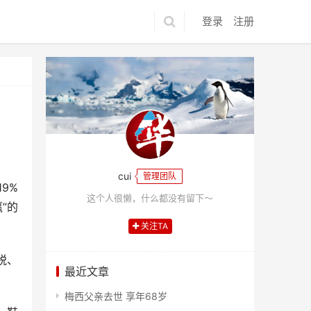
登录
注册
cui
管理团队
9%
这个人很懒，什么都没有留下～
”的
关注TA
税、
最近文章
梅西父亲去世 享年68岁