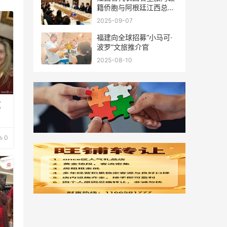
籍侨胞与阿根廷江西总商
会座谈
2025-09-07
福建向全球招募“小马可·
波罗”文旅推介官
2025-08-10
双
0