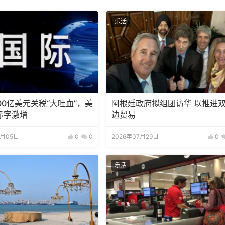
乐活
00亿美元关税“大吐血”，美
阿根廷政府拟组团访华 以推进
赤字激增
边贸易
8月05日
0
0
2026年07月29日
0
乐活