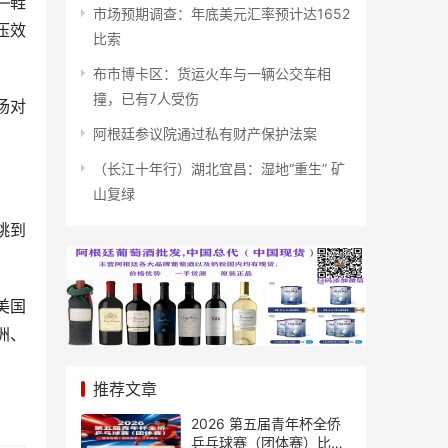
—鞋
市场预期调查：年底美元汇率预计达1652
压效
比索
布市博卡区：货运火车与一辆公交车相
撞，已有7人受伤
场对
阿根廷参议院通过私有财产保护法案
（长江十年行）湖北宜昌：湿地“重生” 矿
山复绿
跳到
美国
洲、
推荐文章
2026 第五届青年杯全侨
乒乓球赛（团体赛）比赛