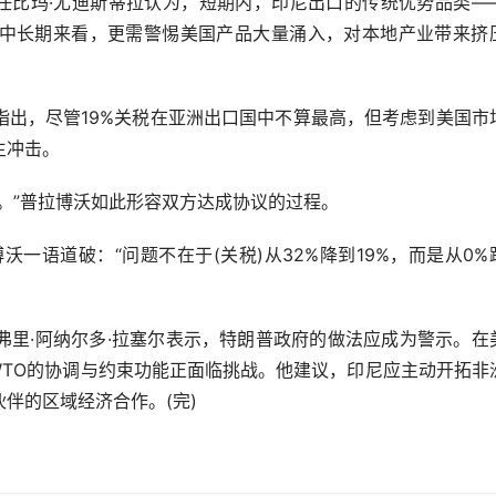
比玛·尤迪斯蒂拉认为，短期内，印尼出口的传统优势品类—
中长期来看，更需警惕美国产品大量涌入，对本地产业带来挤
，尽管19%关税在亚洲出口国中不算最高，但考虑到美国市
生冲击。
”普拉博沃如此形容双方达成协议的过程。
语道破：“问题不在于(关税)从32%降到19%，而是从0%
·阿纳尔多·拉塞尔表示，特朗普政府的做法应成为警示。在
WTO的协调与约束功能正面临挑战。他建议，印尼应主动开拓非
伴的区域经济合作。(完)