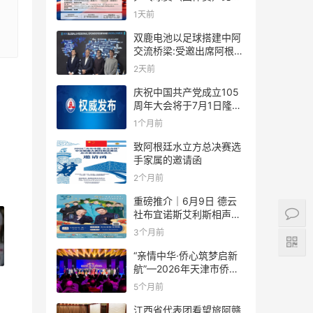
规则
1天前
双鹿电池以足球搭建中阿
交流桥梁:受邀出席阿根廷
足协赞助商招待会！
2天前
庆祝中国共产党成立105
周年大会将于7月1日隆重
举行
1个月前
致阿根廷水立方总决赛选
手家属的邀请函
2个月前
重磅推介｜6月9日 德云
社布宜诺斯艾利斯相声专
场！国风曲艺邂逅南美风
3个月前
情，多元文化狂欢全城集
结！
“亲情中华·侨心筑梦启新
航”—2026年天津市侨界
新春联谊活动成功举办
5个月前
江西省代表团看望旅阿赣