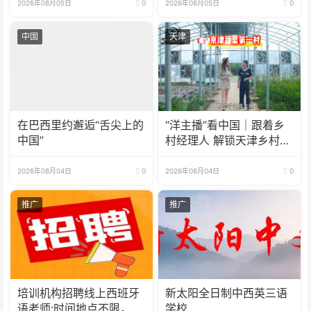
2026年08月05日
0
2026年08月05日
0
中国
天津
在巴西里约邂逅“舌尖上的
“洋主播”看中国｜跟着乡
中国”
村经理人 解锁天津乡村振
兴新模式
2026年08月04日
0
2026年08月04日
0
推广
推广
培训机构招聘线上西班牙
新太阳全日制中西英三语
语老师:时间地点不限，可
学校