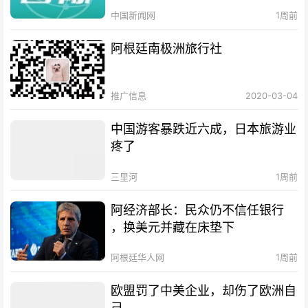
中国新闻网
1周前
阿根廷南极洲旅行社
推广信息
2020-03-04
中国游客暴跌近六成，日本旅游业
疼了
三里河
1周前
阿经济部长：民众仍不信任银行
，换美元并藏在床垫下
阿根廷华人网
1周前
欧盟罚了中美企业，却伤了欧洲自
己