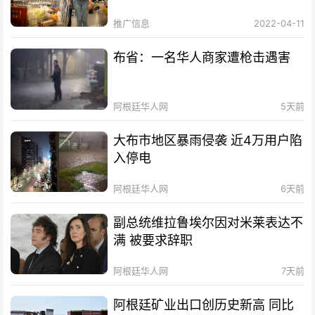
推广信息
2022-04-11
布省：一名华人商家遭枪击遇害
阿根廷华人网
5天前
大布市地区暴雨侵袭 近4万用户陷
入停电
阿根廷华人网
6天前
副总统维拉鲁埃尔因对米莱表达不
满 被要求辞职
阿根廷华人网
7天前
阿根廷矿业出口创历史新高 同比