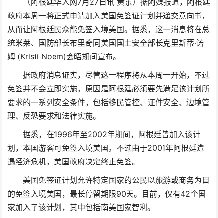
（阿根廷华人网7月27日讯 黄东）据阿媒报道，阿根廷
政府本周一将正式申请加入美国免签证计划并递交意向书，
从而让阿根廷民众能免签入境美国。据悉，这一消息将在总
统米莱、国防部长布里奇同美国国土安全部长克里斯蒂·诺
姆 (Kristi Noem)会晤期间宣布。
据政府消息证实，尽管这一程序将从本周一开始，不过
免签并不会立即实施，原因是阿根廷必须要先满足该计划所
要求的
一系列
安全条件，包括移民管控、证件安全、边境管
理、反恐要求和法律实施。
据悉，在1996年至2002年期间，阿根廷曾加入该计
划，本国游客可免签入境美国。不过由于2001年阿根廷遭
遇经济危机，美国政府决定终止免签。
美国免签证计划允许特定国家的公民以旅游或商务为目
的免签入境美国，最长停留期限90天。目前，仅有42个国
家加入了该计划，其中包括南美国家智利。