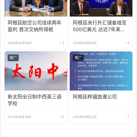
阿根廷航空公司连续两年
阿根廷央行外汇储备增至
盈利 首次交纳所得税
500亿美元 达近7年来最
高水平
2026年08月06日
3
2026年08月06日
0
推广
推广
新太阳全日制中西英三语
阿根廷桦福旅運公司
学校
2021年06月30日
10
2020年09月22日
7