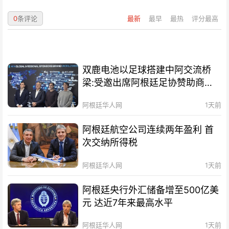
0
条评论
最新
最早
最热
评分最高
双鹿电池以足球搭建中阿交流桥
梁:受邀出席阿根廷足协赞助商招
待会！
阿根廷华人网
1天前
阿根廷航空公司连续两年盈利 首
次交纳所得税
阿根廷华人网
1天前
阿根廷央行外汇储备增至500亿美
元 达近7年来最高水平
阿根廷华人网
1天前