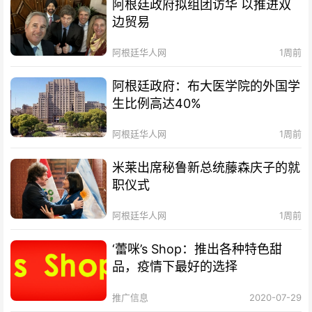
阿根廷政府拟组团访华 以推进双
边贸易
阿根廷华人网
1周前
阿根廷政府：布大医学院的外国学
生比例高达40%
阿根廷华人网
1周前
米莱出席秘鲁新总统藤森庆子的就
职仪式
阿根廷华人网
1周前
‘蕾咪’s Shop：推出各种特色甜
品，疫情下最好的选择
推广信息
2020-07-29