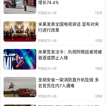
增长74.4%
阿根廷华人网
7天前
米莱发表全国电视讲话 宣布对央
行进行改革
阿根廷华人网
1周前
米莱签发法令：仇视阿根廷者将被
驱逐或禁止入境
阿根廷华人网
1周前
圣胡安省一架消防直升机坠毁 多
名官员在内7人遇难
阿根廷华人网
1周前