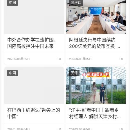
中国
阿根廷
中外合作办学提速扩围，
阿根廷央行与中国续约
国际高校押注中国未来
200亿美元的货币互换 有
效期增至5年
2026年08月05日
0
2026年08月05日
0
中国
天津
在巴西里约邂逅“舌尖上的
“洋主播”看中国｜跟着乡
中国”
村经理人 解锁天津乡村振
兴新模式
2026年08月04日
0
2026年08月04日
0