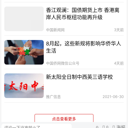
香江观澜：国债期货上市 香港离
岸人民币枢纽功能再升级
中国新闻网
3天前
8月起，这些新规将影响华侨华人
生活
中国侨网微信公众号
4天前
新太阳全日制中西英三语学校
推广信息
2021-06-30
从“搬出去”到“搬回来”，跨国企业
产业链回流中国
0
0
海报
评论