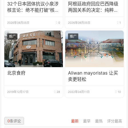
32个日本团体抗议小泉涉
阿根廷政府回应巴西降级
核言论：绝不能打破“核武
两国关系的决定：纯粹意
器禁忌”
识形态问题
2026年08月05日
0
2026年08月05日
1
推广
推广
北京食府
Aliwan mayoristas 让买
卖更轻松
2019年12月17日
28
2022年04月11日
10
0
条评论
最新
最早
最热
评分最高