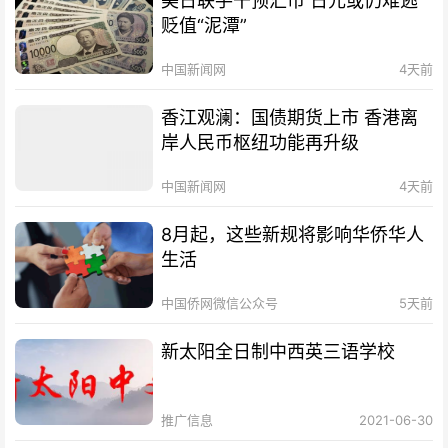
美日联手干预汇市 日元或仍难逃
贬值“泥潭”
中国新闻网
4天前
香江观澜：国债期货上市 香港离
岸人民币枢纽功能再升级
中国新闻网
4天前
8月起，这些新规将影响华侨华人
生活
中国侨网微信公众号
5天前
新太阳全日制中西英三语学校
推广信息
2021-06-30