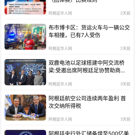
阿根廷华人网
2天前
布市博卡区：货运火车与一辆公交
车相撞，已有7人受伤
阿根廷华人网
2天前
双鹿电池以足球搭建中阿交流桥
梁:受邀出席阿根廷足协赞助商招
待会！
阿根廷华人网
3天前
阿根廷航空公司连续两年盈利 首
次交纳所得税
阿根廷华人网
3天前
阿根廷央行外汇储备增至500亿美