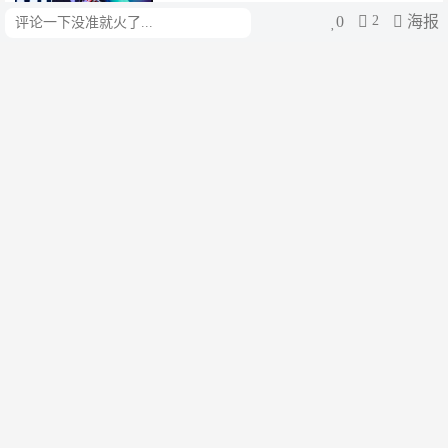
0
2
海报
评论
阿根廷华人网
1周前
圣胡安省一架消防直升机坠毁 多
名官员在内7人遇难
阿根廷华人网
1周前
阿根廷政府拟组团访华 以推进双
边贸易
阿根廷华人网
1周前
阿根廷政府：布大医学院的外国学
生比例高达40%
阿根廷华人网
1周前
米莱出席秘鲁新总统藤森庆子的就