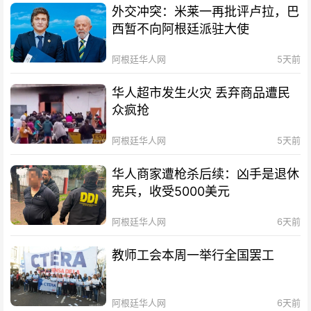
外交冲突：米莱一再批评卢拉，巴
西暂不向阿根廷派驻大使
阿根廷华人网
5天前
华人超市发生火灾 丢弃商品遭民
众疯抢
阿根廷华人网
5天前
华人商家遭枪杀后续：凶手是退休
宪兵，收受5000美元
阿根廷华人网
6天前
教师工会本周一举行全国罢工
阿根廷华人网
6天前