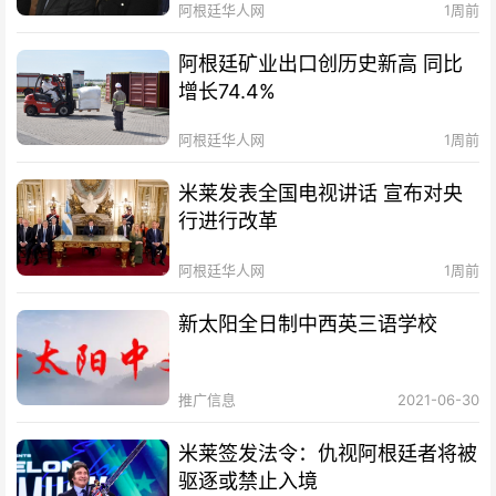
阿根廷华人网
1周前
阿根廷矿业出口创历史新高 同比
增长74.4%
阿根廷华人网
1周前
米莱发表全国电视讲话 宣布对央
行进行改革
阿根廷华人网
1周前
新太阳全日制中西英三语学校
推广信息
2021-06-30
米莱签发法令：仇视阿根廷者将被
驱逐或禁止入境