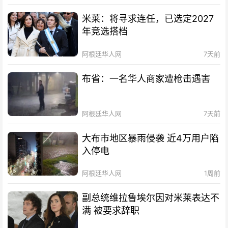
米莱：将寻求连任，已选定2027
年竞选搭档
阿根廷华人网
7天前
布省：一名华人商家遭枪击遇害
阿根廷华人网
7天前
大布市地区暴雨侵袭 近4万用户陷
入停电
阿根廷华人网
1周前
副总统维拉鲁埃尔因对米莱表达不
满 被要求辞职