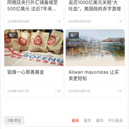
阿根廷央行外汇储备增至
返还1000亿美元关税“大
500亿美元 达近7年来最
吐血”，美国政府赤字激增
高水平
2026年08月06日
0
2026年08月05日
0
推广
推广
铂烽一心慈善基金
Aliwan mayoristas 让买
卖更轻松
2019年12月17日
20
2022年04月11日
10
0
条评论
最新
最早
最热
评分最高