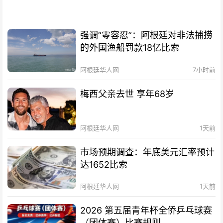
强调“零容忍”：阿根廷对非法捕捞
的外国渔船罚款18亿比索
阿根廷华人网
7小时前
梅西父亲去世 享年68岁
阿根廷华人网
1天前
市场预期调查：年底美元汇率预计
达1652比索
阿根廷华人网
1天前
2026 第五届青年杯全侨乒乓球赛
（团体赛）比赛规则