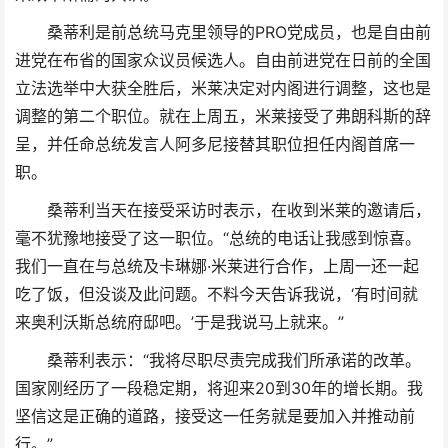
桑蒂利是前总统马克里领导的PRO党成员，也是自由前
进党在布省的国家众议员候选人。自由前进党在日前的全国
立法选举中大获全胜后，米莱决定对内阁进行调整，这也是
调整的第二个职位。就在上周五，米莱接受了弗朗科斯的辞
呈，并任命总统发言人阿多尼接替其职位担任内阁首席一
职。
桑蒂利当天在接受采访时表示，在收到米莱的邀请后，
毫不犹豫地接受了这一职位。“总统的电话让我感到惊喜。
我们一直在与总统及卡琳娜·米莱进行合作，上周一还一起
吃了饭，但没谈及此问题。不料今天告诉我说，‘有时间就
来奥利沃斯总统府邸吧。’于是我说马上就来。”
桑蒂利表示：“我将尽职尽责完成我们所承诺的改革。
国家刚经历了一段稳定期，将迎来20到30年的增长期。我
坚信这是正确的道路，接受这一任务就是要加入并推动前
行。”