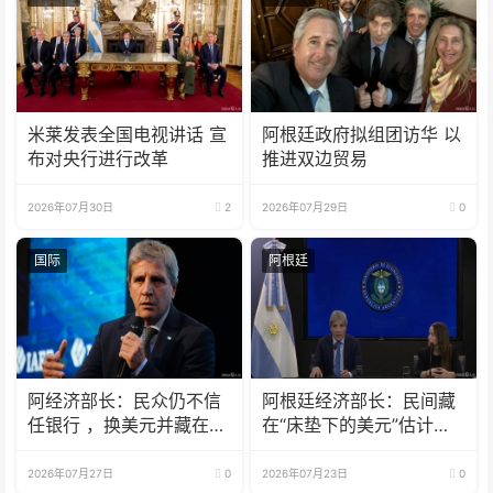
米莱发表全国电视讲话 宣
阿根廷政府拟组团访华 以
布对央行进行改革
推进双边贸易
2026年07月30日
2
2026年07月29日
0
国际
阿根廷
阿经济部长：民众仍不信
阿根廷经济部长：民间藏
任银行 ，换美元并藏在床
在“床垫下的美元”估计有
垫下
1700亿
2026年07月27日
0
2026年07月23日
0