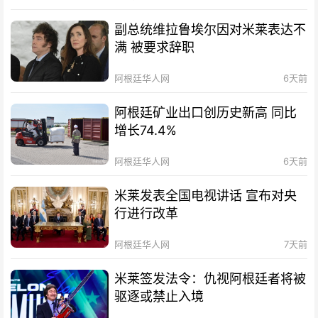
副总统维拉鲁埃尔因对米莱表达不
满 被要求辞职
阿根廷华人网
6天前
阿根廷矿业出口创历史新高 同比
增长74.4%
阿根廷华人网
6天前
米莱发表全国电视讲话 宣布对央
行进行改革
阿根廷华人网
7天前
米莱签发法令：仇视阿根廷者将被
驱逐或禁止入境