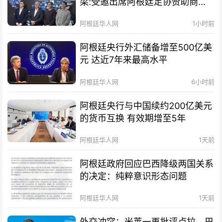
梁:受邀出席阿根廷足协赞助商招
待会！
阿根廷华人网
1小时前
阿根廷央行外汇储备增至500亿美
元 达近7年来最高水平
阿根廷华人网
6小时前
阿根廷央行与中国续约200亿美元
的货币互换 有效期增至5年
阿根廷华人网
1天前
阿根廷政府回应巴西降级两国关系
的决定：纯粹意识形态问题
阿根廷华人网
1天前
外交冲突：米莱一再批评卢拉，巴