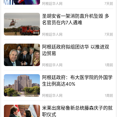
阿根廷华人网
7天前
圣胡安省一架消防直升机坠毁 多
名官员在内7人遇难
阿根廷华人网
7天前
阿根廷政府拟组团访华 以推进双
边贸易
阿根廷华人网
1周前
阿根廷政府：布大医学院的外国学
生比例高达40%
阿根廷华人网
1周前
米莱出席秘鲁新总统藤森庆子的就
职仪式