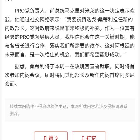
PRO党负责人、前总统马克里对米莱的这一决定表示欢
迎。他通过社交网络表示：“我要祝贺迭戈·桑蒂利担任新的
内政部长。这对政府来说是非常积极的补充。作为一位富有
经验的PRO党领导层人员，我相信他会在这一关键时期，能
与各省长进行合作，落实我们所需要的改革。这对阿根廷的
未来而言，是一次绝佳的机会，我们都希望能够成功。”
据悉，桑蒂利将于本周一在玫瑰宫宣誓就职，同时将首
次参加内阁会议，届时将同其他部长及新任内阁首席阿多尼
会面。
转载本网稿件不得篡改稿件主题，本网所载内容若涉及侵权请联系
删除。
赞
打赏
3