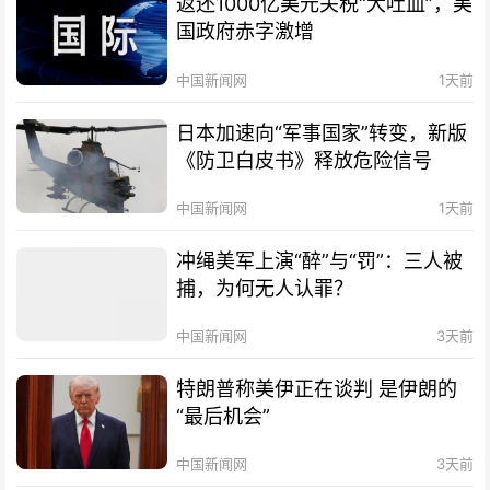
返还1000亿美元关税“大吐血”，美
国政府赤字激增
中国新闻网
1天前
日本加速向“军事国家”转变，新版
《防卫白皮书》释放危险信号
中国新闻网
1天前
冲绳美军上演“醉”与“罚”：三人被
捕，为何无人认罪？
中国新闻网
3天前
特朗普称美伊正在谈判 是伊朗的
“最后机会”
中国新闻网
3天前