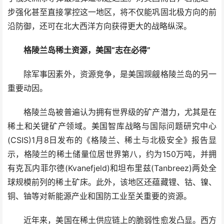
步强化甚至直接掌控这一地区，将不仅能巩固北极方向的前
沿防御，还可在北大西洋方向获得更大的战略纵深。
格陵兰岛稀土资源，美国“志在必得”
除军事因素外，资源竞争，是美国觊觎格陵兰岛的另一
重要动因。
格陵兰岛被普遍认为拥有世界级的矿产潜力，尤其是在
稀土和关键矿产领域。美国智库战略与国际问题研究中心
(CSIS)1月8日发布的《格陵兰、稀土与北极安全》报告显
示，格陵兰的稀土储量位居世界第八，约为150万吨，并拥
有克瓦内菲尔德(Kvanefjeld)和坦布里兹(Tanbreez)两处全
球规模前列的稀土矿床。此外，该地区还蕴藏锂、钴、镍、
铜、铀等对新能源产业和国防工业至关重要的资源。
近年来，美国在稀土供应链上的脆弱性愈发凸显。西方