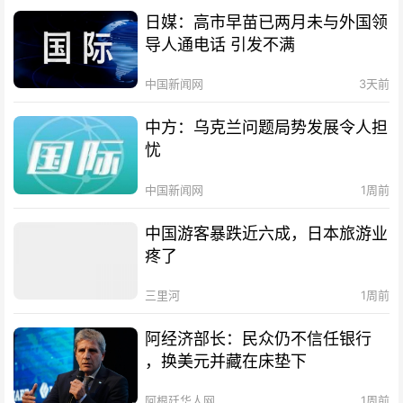
日媒：高市早苗已两月未与外国领
导人通电话 引发不满
中国新闻网
3天前
中方：乌克兰问题局势发展令人担
忧
中国新闻网
1周前
中国游客暴跌近六成，日本旅游业
疼了
三里河
1周前
阿经济部长：民众仍不信任银行
，换美元并藏在床垫下
阿根廷华人网
1周前