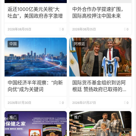
返还1000亿美元关税“大
中外合作办学提速扩围，
吐血”，美国政府赤字激增
国际高校押注中国未来
2026年08月05日
0
2026年08月05日
0
中国
阿根廷
中国经济半年观察：“向新
国际货币基金组织到访阿
向优”成为关键词
根廷 赞扬政府已取得的成
果
2026年07月30日
0
2026年07月27日
0
推广
推广