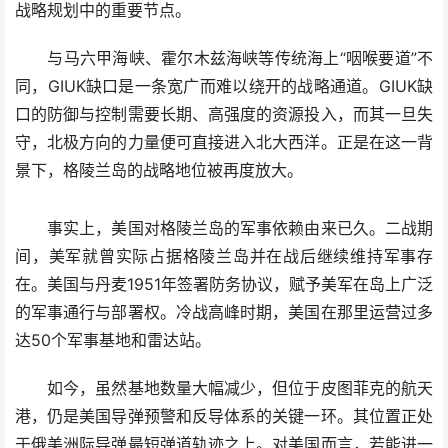
战略规划中的重要节点。
与马六甲海峡、霍尔木兹海峡等传统海上“咽喉要道”不
同，GIUK缺口是一条宽广而难以绕开的战略通道。GIUK缺
口的防御与控制需要长期、高强度的资源投入，而其一旦失
守，北极方向的力量便可直接进入北大西洋。正是在这一背
景下，格陵兰岛的战略地位被再度放大。
事实上，美国对格陵兰岛的军事依赖由来已久。二战期
间，美军就曾实际占据格陵兰岛并在战后继续维持军事存
在。美国与丹麦1951年签署防务协议，赋予美军在岛上广泛
的军事通行与部署权。冷战高峰时期，美国在那里运营过多
达50个军事基地和雷达站。
如今，虽然基地数量大幅减少，但位于皮图菲克的航天
港，仍是美国导弹预警和反导体系的关键一环。其位置正处
于俄美洲际导弹最短弹道轨迹之上。对美国而言，若能进一