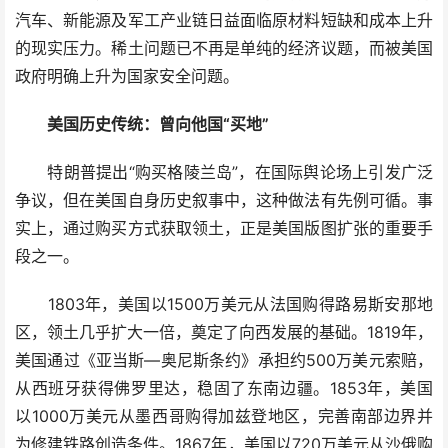
汽车、新能源及军工产业链日益面临原材料短缺和成本上升
的现实压力。稀土问题已不再是单纯的经济议题，而被美国
政府明确上升为国家安全问题。
美国历史传统：曾向他国“买地”
特朗普提出“购买格陵兰岛”，在国际舆论场上引发广泛
争议，但在美国自身历史叙事中，这种做法有先例可循。事
实上，通过购买方式获取领土，正是美国版图扩张的重要手
段之一。
1803年，美国以1500万美元从法国购得路易斯安那地
区，领土几乎扩大一倍，奠定了向西发展的基础。1819年，
美国通过《亚当斯—奥尼斯条约》承担约500万美元索赔，
从西班牙获得佛罗里达，稳固了东南边疆。1853年，美国
以1000万美元从墨西哥购得加兹登地区，完善南部边界并
为修建铁路创造条件。1867年，美国以720万美元从沙俄购