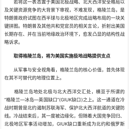
若将这一表态置于美国北极战略、北大西洋安全格局以
及关键资源竞争的大背景下审视，不难发现，格陵兰岛，是
特朗普政府试图在西半球与北极地区完成战略布局的一块关
键拼图。特朗普及其他共和党官员的相关言论，折射出美国
长期存在、并在当前地缘政治环境下，愈发凸显的结构性战
略诉求。
取得格陵兰岛，将为美国实施极地战略提供支点
从军事与安全视角看，格陵兰岛的核心价值，首先体现
在其不可替代的地理位置上。
格陵兰岛地处北极与北大西洋交汇处，横亘于所谓的
“格陵兰—冰岛—英国缺口”(GIUK缺口)之上。这一通道在冷
战时期曾是北约遏制苏联海军、保护北大西洋航道的关键防
线。冷战结束后，其一度被边缘化，但随着大国竞争回归、
北极地区军事活动增加，GIUK缺口重新成为北约和俄罗斯