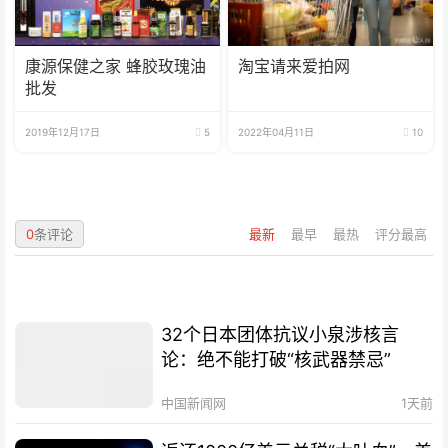
康源保健之家 蜂胶玫瑰油
淘宝请来爱拍网
批发
2019年12月17日
5
2022年04月11日
10
0
条评论
最新
最早
最热
评分最高
32个日本团体抗议小泉涉核言
论：绝不能打破“核武器禁忌”
中国新闻网
1天前