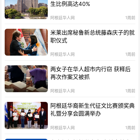
生比例高达40%
阿根廷华人网
1周前
米莱出席秘鲁新总统藤森庆子的就
职仪式
阿根廷华人网
1周前
两女子在华人超市内行窃 获释后
再次作案又被抓
阿根廷华人网
1周前
阿根廷华裔新生代征文比赛颁奖典
礼暨分享会圆满举办
阿根廷华人网
1周前