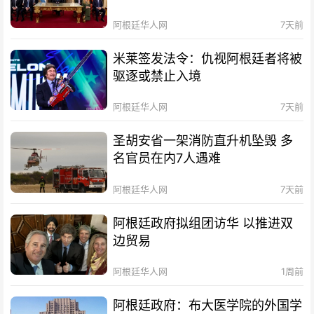
阿根廷华人网
7天前
米莱签发法令：仇视阿根廷者将被
驱逐或禁止入境
阿根廷华人网
7天前
圣胡安省一架消防直升机坠毁 多
名官员在内7人遇难
阿根廷华人网
7天前
阿根廷政府拟组团访华 以推进双
边贸易
阿根廷华人网
1周前
阿根廷政府：布大医学院的外国学