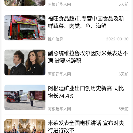
阿根廷华人网
5天前
福旺食品超市.专营中国食品及新
鲜蔬菜、肉类、鱼、海鲜
推广信息
2022-03-30
副总统维拉鲁埃尔因对米莱表达不
满 被要求辞职
阿根廷华人网
6天前
阿根廷矿业出口创历史新高 同比
增长74.4%
阿根廷华人网
6天前
米莱发表全国电视讲话 宣布对央
行进行改革