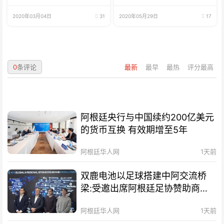
2020年03月04日
31
2020年05月29日
17
0
条评论
最新
最早
最热
评分最高
阿根廷央行与中国续约200亿美元
的货币互换 有效期增至5年
阿根廷华人网
1天前
双鹿电池以足球搭建中阿交流桥
梁:受邀出席阿根廷足协赞助商招
待会！
阿根廷华人网
1天前