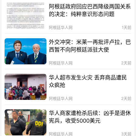
阿根廷政府回应巴西降级两国关系
的决定：纯粹意识形态问题
阿根廷华人网
1天前
外交冲突：米莱一再批评卢拉，巴
西暂不向阿根廷派驻大使
阿根廷华人网
2天前
华人超市发生火灾 丢弃商品遭民
众疯抢
阿根廷华人网
2天前
华人商家遭枪杀后续：凶手是退休
宪兵，收受5000美元
阿根廷华人网
3天前