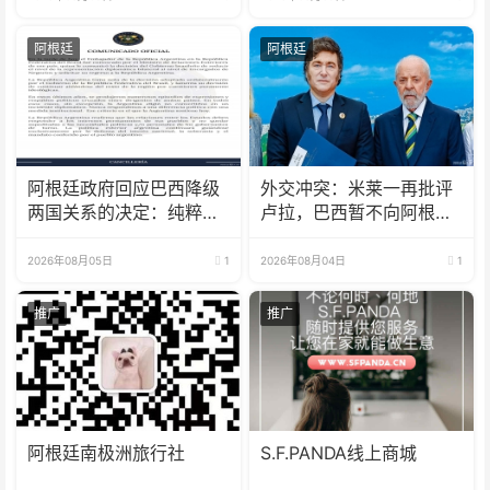
阿根廷
阿根廷
阿根廷政府回应巴西降级
外交冲突：米莱一再批评
两国关系的决定：纯粹意
卢拉，巴西暂不向阿根廷
识形态问题
派驻大使
2026年08月05日
1
2026年08月04日
1
推广
推广
阿根廷南极洲旅行社
S.F.PANDA线上商城