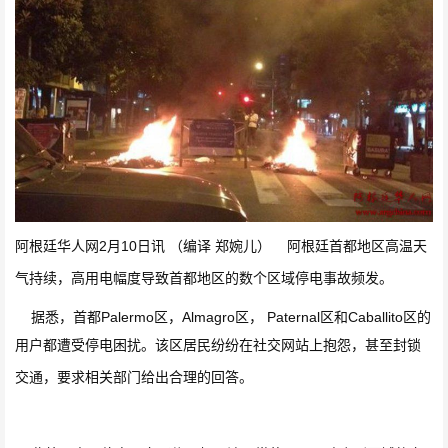
2
10
阿根廷华人网
月
日讯
（编译
郑婉儿）
阿根廷首都地区高温天
气持续，高用电幅度导致首都地区的数个区域停电事故频发。
Palermo
Almagro
Paternal
Caballito
据悉，首都
区，
区，
区和
区的
用户都遭受停电困扰。该区居民纷纷在社交网站上抱怨，甚至封锁
交通，要求相关部门给出合理的回答。