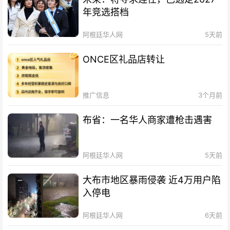
年竞选搭档
阿根廷华人网
5天前
ONCE区礼品店转让
推广信息
3个月前
布省：一名华人商家遭枪击遇害
阿根廷华人网
5天前
大布市地区暴雨侵袭 近4万用户陷
入停电
阿根廷华人网
6天前