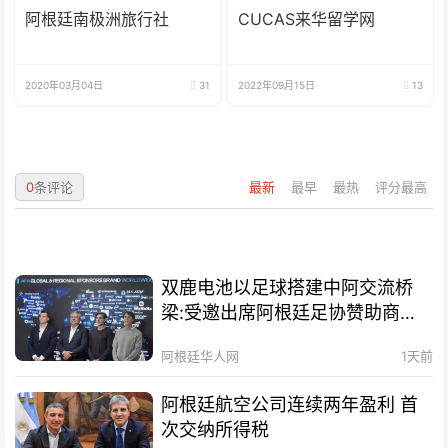
阿根廷南极洲旅行社
CUCAS来华留学网
2020年03月04日
31
2022年09月15日
13
0
条评论
最新
最早
最热
评分最高
双鹿电池以足球搭建中阿交流桥
梁:受邀出席阿根廷足协赞助商招
待会！
阿根廷华人网
1天前
阿根廷航空公司连续两年盈利 首
次交纳所得税