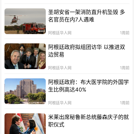
圣胡安省一架消防直升机坠毁 多
名官员在内7人遇难
阿根廷华人网
1周前
阿根廷政府拟组团访华 以推进双
边贸易
阿根廷华人网
1周前
阿根廷政府：布大医学院的外国学
生比例高达40%
阿根廷华人网
1周前
米莱出席秘鲁新总统藤森庆子的就
职仪式