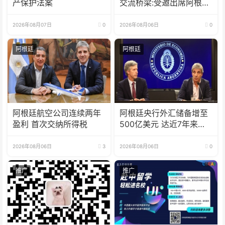
产保护法案
交流桥梁:受邀出席阿根廷
足协赞助商招待会！
2026年08月07日
0
2026年08月06日
0
阿根廷
阿根廷
阿根廷航空公司连续两年
阿根廷央行外汇储备增至
盈利 首次交纳所得税
500亿美元 达近7年来最
高水平
2026年08月06日
3
2026年08月06日
0
推广
推广