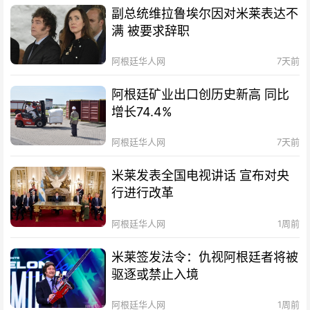
副总统维拉鲁埃尔因对米莱表达不
满 被要求辞职
阿根廷华人网
7天前
阿根廷矿业出口创历史新高 同比
增长74.4%
阿根廷华人网
7天前
米莱发表全国电视讲话 宣布对央
行进行改革
阿根廷华人网
1周前
米莱签发法令：仇视阿根廷者将被
驱逐或禁止入境
阿根廷华人网
1周前