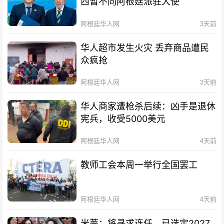
西暂不向阿根廷派驻大使
阿根廷华人网
3天前
华人超市发生火灾 丢弃商品遭民
众疯抢
阿根廷华人网
3天前
华人商家遭枪杀后续：凶手是退休
宪兵，收受5000美元
阿根廷华人网
4天前
教师工会本周一举行全国罢工
阿根廷华人网
4天前
米莱：将寻求连任，已选定2027