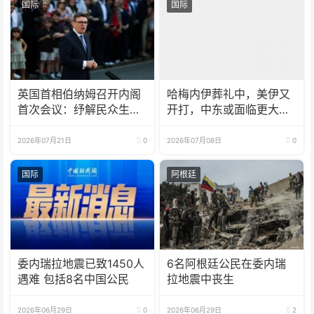
国际
国际
英国首相伯纳姆召开内阁
哈梅内伊葬礼中，美伊又
首次会议：纾解民众生活
开打，中东或面临更大规
成本
模冲突
2026年07月21日
0
2026年07月08日
0
国际
阿根廷
委内瑞拉地震已致1450人
6名阿根廷公民在委内瑞
遇难 包括8名中国公民
拉地震中丧生
2026年06月29日
0
2026年06月29日
2