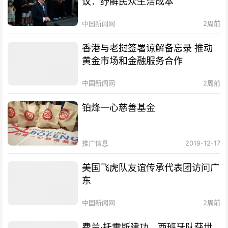
议：纾解民众生活成本
中国新闻网
2周前
香港与老挝签署谅解备忘录 推动
黄金市场和金融服务合作
中国新闻网
2周前
铂烽一心慈善基金
推广信息
2019-12-17
美国飞虎队友谊传承代表团访问广
东
中国新闻网
2周前
费兰·托雷斯建功，西班牙队获世