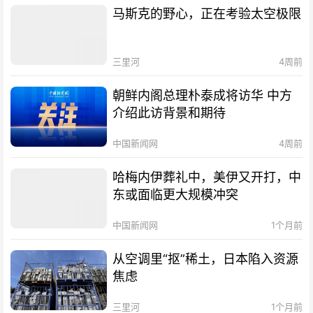
马斯克的野心，正在考验太空极限
三里河
4周前
朝鲜内阁总理朴泰成将访华 中方
介绍此访背景和期待
中国新闻网
4周前
哈梅内伊葬礼中，美伊又开打，中
东或面临更大规模冲突
中国新闻网
1个月前
从空调里“抠”稀土，日本陷入资源
焦虑
三里河
1个月前