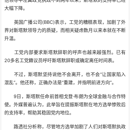
他领导中左翼政党执政不到两年以来，斯塔默的支持率已经
大幅下降。
英国广播公司(BBC)表示，工党的糟糕表现，加剧了外
界对斯塔默领导力的质疑，而相关疑虑数月以来本就在不断
升温。
工党内部要求斯塔默辞职的呼声也越来越强烈。已有
20多名工党籍议员呼吁斯塔默辞职或确定离任时间表。
不过，斯塔默坚持说他不会离开，也不会“让国家陷入
混乱”。他还称，正确办法是“重建，并指明前进方向”。
9日，斯塔默任命前首相戈登·布朗为全球金融与合作特
使。外媒普遍认为，此举旨在提振斯塔默在地方选举惨败后
的支持率，帮助其稳固党内地位。
路透社分析称，尽管地方选举加剧了人们对斯塔默执政