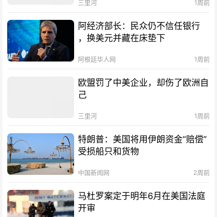
三里河
1周前
阿经济部长：民众仍不信任银行
，换美元并藏在床垫下
阿根廷华人网
1周前
欧盟罚了中美企业，却伤了欧洲自
己
三里河
1周前
特朗普：美国将用伊朗资金“赔偿”
受损船只和货物
中国新闻网
2周前
马杜罗案定于明年6月在美国法庭
开审