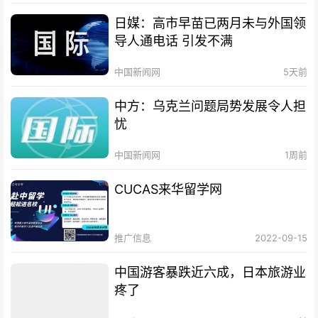
日媒：高市早苗已两月未与外国领
导人通电话 引发不满
中国新闻网
5天前
中方：乌克兰问题局势发展令人担
忧
中国新闻网
1周前
CUCAS来华留学网
推广信息
2022-09-15
中国游客暴跌近六成，日本旅游业
疼了