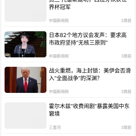
界杯冠军
中国新闻网
2周前
日本82个地方议会发声：要求高
市政府坚持“无核三原则”
中国新闻网
3周前
战火重燃，海上封锁：美伊会否滑
入“全面战争”的深渊？
中国新闻网
3周前
霍尔木兹“收费闹剧”暴露美国中东
窘境
三里河
3周前