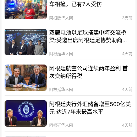
车相撞，已有7人受伤
阿根廷华人网
3天前
双鹿电池以足球搭建中阿交流桥
梁:受邀出席阿根廷足协赞助商招
待会！
阿根廷华人网
4天前
阿根廷航空公司连续两年盈利 首
次交纳所得税
阿根廷华人网
4天前
阿根廷央行外汇储备增至500亿美
元 达近7年来最高水平
阿根廷华人网
4天前