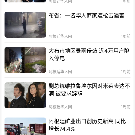
阿根廷华人网
1周前
布省：一名华人商家遭枪击遇害
阿根廷华人网
1周前
大布市地区暴雨侵袭 近4万用户陷
入停电
阿根廷华人网
1周前
副总统维拉鲁埃尔因对米莱表达不
满 被要求辞职
阿根廷华人网
1周前
阿根廷矿业出口创历史新高 同比
增长74.4%