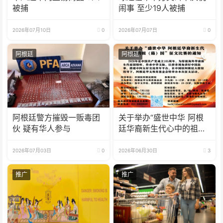
被捕
闹事 至少19人被捕
2026年07月10日
0
2026年07月07日
0
阿根廷
阿根廷
阿根廷警方摧毁一贩毒团
关于举办“盛世中华 阿根
伙 疑有华人参与
廷华裔新生代心中的祖
(籍)国”征文比赛的通知
2026年07月03日
0
2026年06月30日
3
推广
推广