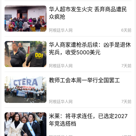
华人超市发生火灾 丢弃商品遭民
众疯抢
阿根廷华人网
6天前
华人商家遭枪杀后续：凶手是退休
宪兵，收受5000美元
阿根廷华人网
7天前
教师工会本周一举行全国罢工
阿根廷华人网
7天前
米莱：将寻求连任，已选定2027
年竞选搭档