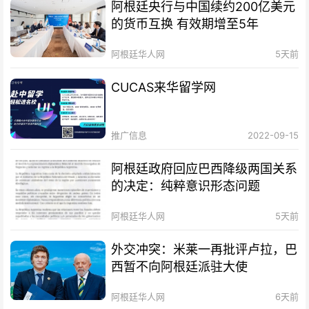
阿根廷央行与中国续约200亿美元
的货币互换 有效期增至5年
阿根廷华人网
5天前
CUCAS来华留学网
推广信息
2022-09-15
阿根廷政府回应巴西降级两国关系
的决定：纯粹意识形态问题
阿根廷华人网
5天前
外交冲突：米莱一再批评卢拉，巴
西暂不向阿根廷派驻大使
阿根廷华人网
6天前