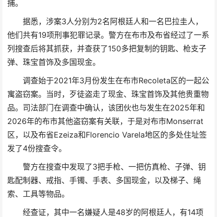
捕。
据悉，涉案3人分别为2名阿根廷人和一名巴拉圭人，
他们共有19项刑事犯罪记录。警方在布市及布省经过了一系
列搜查后将其抓获，并查获了150多把复制的钥匙、枪支子
弹、珠宝首饰及多国现金。
调查始于2021年3月份发生在布市Recoleta区的一起公
寓盗窃案。当时，歹徒盗走了现金、珠宝首饰及其他贵重物
品。司法部门在调查中确认，该团伙也与发生在2025年和
2026年的布市其他盗窃案有关联，于是对布市Monserrat
区，以及布省Ezeiza和Florencio Varela地区的多处住址签
发了4份搜查令。
警方在搜查中发现了3把手枪、一把仿真枪、子弹、钥
匙配制器、戒指、手镯、手表、多国现金，以及梯子、绳
索、工具等物品。
经查证，其中一名嫌疑人是48岁的阿根廷人，有14项