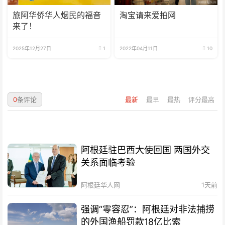
旅阿华侨华人烟民的福音
淘宝请来爱拍网
来了！
2025年12月27日
1
2022年04月11日
10
0
条评论
最新
最早
最热
评分最高
阿根廷驻巴西大使回国 两国外交
关系面临考验
阿根廷华人网
1天前
强调“零容忍”：阿根廷对非法捕捞
的外国渔船罚款18亿比索