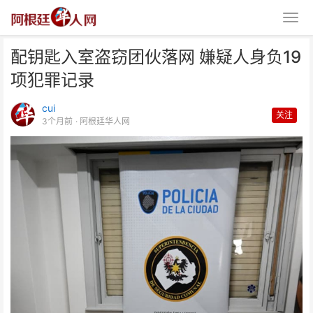
配钥匙入室盗窃团伙落网 嫌疑人身负19
项犯罪记录
cui
关注
3个月前
· 阿根廷华人网
配钥匙入室盗窃团伙落网 嫌疑人
身负19项犯罪记录