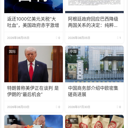
返还1000亿美元关税“大
阿根廷政府回应巴西降级
吐血”，美国政府赤字激增
两国关系的决定：纯粹意
识形态问题
2026年08月05日
0
2026年08月05日
1
国际
中国
特朗普称美伊正在谈判 是
中国商务部介绍中欧密集
伊朗的“最后机会”
磋商进展
2026年08月03日
0
2026年07月30日
0
推广
推广