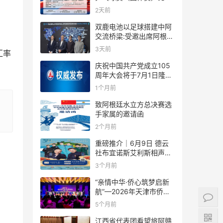
规则
2天前
。
双鹿电池以足球搭建中阿
交流桥梁:受邀出席阿根廷
足协赞助商招待会！
3天前
汇率
庆祝中国共产党成立105
周年大会将于7月1日隆重
举行
1个月前
致阿根廷水立方总决赛选
手家属的邀请函
2个月前
重磅推介｜6月9日 德云
社布宜诺斯艾利斯相声专
场！国风曲艺邂逅南美风
3个月前
情，多元文化狂欢全城集
结！
“亲情中华·侨心筑梦启新
航”—2026年天津市侨界
新春联谊活动成功举办
5个月前
江西省代表团看望旅阿赣