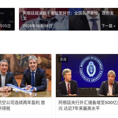
阿根廷摇滚歌手索拉里辞世：全国各界哀悼，政府发
文
6月05日
2026年06月06日
下一篇 »
乐活
航空公司连续两年盈利 首
阿根廷央行外汇储备增至500亿
所得税
元 达近7年来最高水平