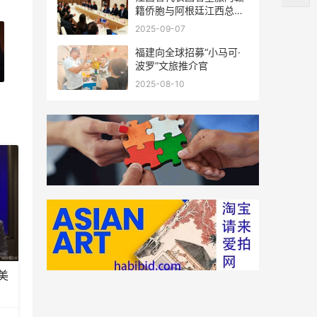
籍侨胞与阿根廷江西总商
会座谈
2025-09-07
福建向全球招募“小马可·
波罗”文旅推介官
2025-08-10
美