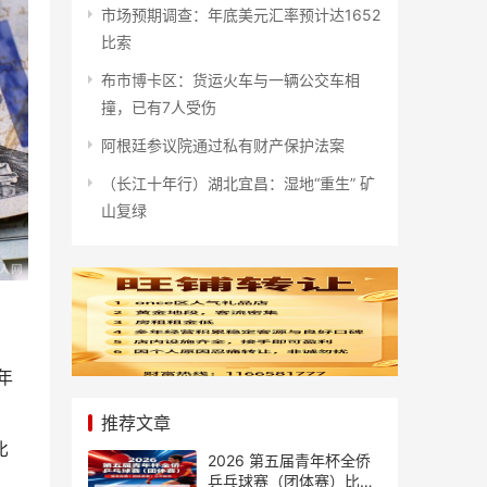
市场预期调查：年底美元汇率预计达1652
比索
布市博卡区：货运火车与一辆公交车相
撞，已有7人受伤
阿根廷参议院通过私有财产保护法案
（长江十年行）湖北宜昌：湿地“重生” 矿
山复绿
年
推荐文章
比
2026 第五届青年杯全侨
乒乓球赛（团体赛）比赛