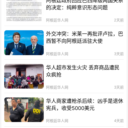
阿根廷政府回应巴西降级两国关系
的决定：纯粹意识形态问题
阿根廷华人网
2天前
外交冲突：米莱一再批评卢拉，巴
西暂不向阿根廷派驻大使
阿根廷华人网
3天前
华人超市发生火灾 丢弃商品遭民
众疯抢
阿根廷华人网
3天前
华人商家遭枪杀后续：凶手是退休
宪兵，收受5000美元
阿根廷华人网
4天前