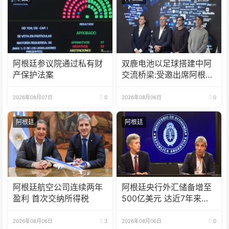
阿根廷参议院通过私有财
双鹿电池以足球搭建中阿
产保护法案
交流桥梁:受邀出席阿根廷
足协赞助商招待会！
2026年08月07日
0
2026年08月06日
0
阿根廷
阿根廷
阿根廷航空公司连续两年
阿根廷央行外汇储备增至
盈利 首次交纳所得税
500亿美元 达近7年来最
高水平
2026年08月06日
3
2026年08月06日
0