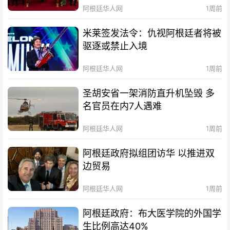
阿根廷华人网
1周前
米莱签发法令：仇视阿根廷者将被
驱逐或禁止入境
阿根廷华人网
1周前
圣胡安省一架消防直升机坠毁 多
名官员在内7人遇难
阿根廷华人网
1周前
阿根廷政府拟组团访华 以推进双
边贸易
阿根廷华人网
1周前
阿根廷政府：布大医学院的外国学
生比例高达40%