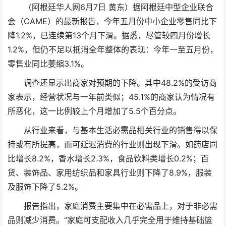
（阿根廷华人网6月7日 黄东）据阿根廷中型企业联合
会（CAME）的最新报告，今年五月份中小企业零售同比下
降1.2%，已连续第13个月下滑。据悉，尽管较四月份增长
1.2%，但仍不足以抵消全年整体的表现：今年一至五月份，
零售业同比萎缩3.1%。
调查还显示出商家对预期的下降。其中48.2%的受访商
家表示，经营状况与一年前类似；45.1%的商家认为情况有
所恶化，这一比例较上个月增加了5.5个百分点。
从行业来看，与基本生活必需品相关行业的销售得以保
持或有所提高，而可延迟消费的行业则出现下滑。如药店同
比增长8.2%，香水增长2.3%，食品饮料类增长0.2%；百
货、装饰品、家用纺织品和家具行业则下降了8.9%，服装
及服饰下降了5.2%。
报告指出，家庭消费主要集中在必需品上，对于非必需
品则减少消费。“家庭可支配收入几乎完全用于维持基础篮