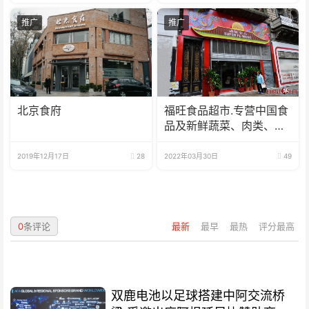
推广
推广
北京食府
福旺食品超市.专营中国食
品及新鲜蔬菜、肉类、
鱼、海鲜
2019年12月17日
28
2022年03月30日
49
0
条评论
最新
最早
最热
评分最高
双鹿电池以足球搭建中阿交流桥