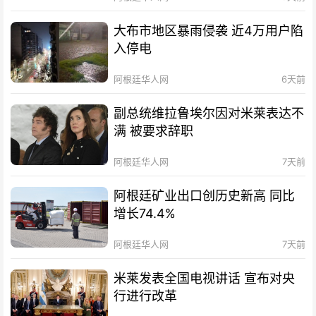
大布市地区暴雨侵袭 近4万用户陷
入停电
阿根廷华人网
6天前
副总统维拉鲁埃尔因对米莱表达不
满 被要求辞职
阿根廷华人网
7天前
阿根廷矿业出口创历史新高 同比
增长74.4%
阿根廷华人网
7天前
米莱发表全国电视讲话 宣布对央
行进行改革