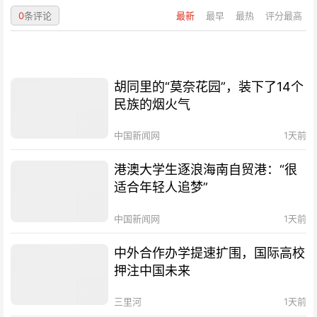
0
条评论
最新
最早
最热
评分最高
胡同里的“莫奈花园”，装下了14个
民族的烟火气
中国新闻网
1天前
港澳大学生逐浪海南自贸港：“很
适合年轻人追梦”
中国新闻网
1天前
中外合作办学提速扩围，国际高校
押注中国未来
三里河
1天前