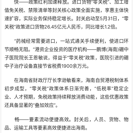
快——政策红利加速释放。进口货物“零关税”、加工增
值免关税、禁限清单等封关核心政策全面实施，享惠主体快
速扩容，实际业务保持稳定增长。封关启动至5月31日，“零
关税”政策进口货物26.45亿元人民币，同比增长1.2倍。
“药械经常需要进口，一站式通关手续便利，使进口环
节顺畅无阻。”港资企业投资的医疗机构——鹏博(海南)硼中
子医院院长王恩敏说，得益于“零关税”政策，医院引进的硼
中子治疗设备直接节省税费1900余万元。
在海南省财政厅厅长李逊敏看来，海南自贸港税制体系
初步成型，“零关税”政策体系日渐完善，“低税率”稳定企
业、人才预期，免税政策持续释放消费动能，这些优惠政策
还具备显著的“叠加效应”。
畅——要素流动便捷高效。封关后，人员、货物、物
品、运输工具等要素高效便捷进出海南。