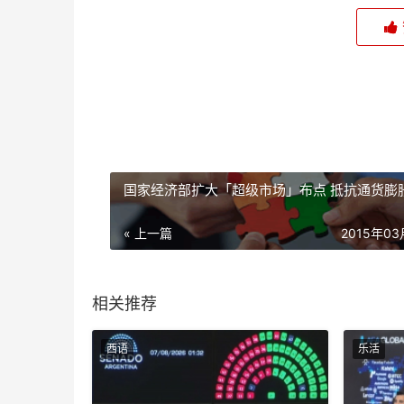
国家经济部扩大「超级市场」布点 抵抗通货膨
« 上一篇
2015年0
相关推荐
西语
乐活