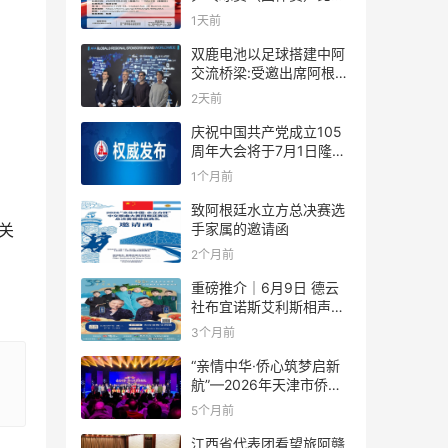
规则
1天前
双鹿电池以足球搭建中阿
交流桥梁:受邀出席阿根廷
足协赞助商招待会！
2天前
庆祝中国共产党成立105
周年大会将于7月1日隆重
举行
1个月前
致阿根廷水立方总决赛选
手家属的邀请函
关
2个月前
重磅推介｜6月9日 德云
社布宜诺斯艾利斯相声专
场！国风曲艺邂逅南美风
3个月前
情，多元文化狂欢全城集
结！
“亲情中华·侨心筑梦启新
航”—2026年天津市侨界
新春联谊活动成功举办
5个月前
江西省代表团看望旅阿赣