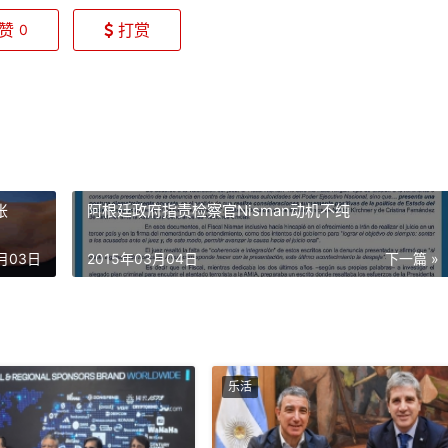
赞
打赏
0
胀
阿根廷政府指责检察官Nisman动机不纯
3月03日
2015年03月04日
下一篇 »
乐活