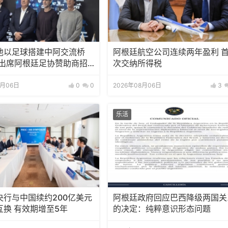
池以足球搭建中阿交流桥
阿根廷航空公司连续两年盈利 
邀出席阿根廷足协赞助商招
次交纳所得税
8月06日
0
0
2026年08月06日
3
乐活
央行与中国续约200亿美元
阿根廷政府回应巴西降级两国关
互换 有效期增至5年
的决定：纯粹意识形态问题