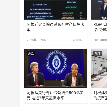
阿根廷参议院通过私有财产保护法
双鹿电
案
梁:受
待会！
2026年08月07日
0
0
2026年0
乐活
乐活
阿根廷央行外汇储备增至500亿美
阿根廷
元 达近7年来最高水平
的货币