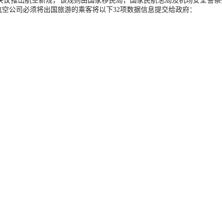
7决议推出航空新规，该规则由国家移民局，国家民航总局及机场安全警察
空公司必须将出国旅游的乘客将以下32项数据信息提交给政府：