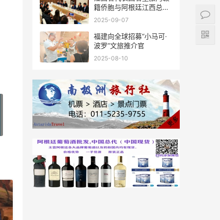
籍侨胞与阿根廷江西总商
会座谈
2025-09-07
福建向全球招募“小马可·
波罗”文旅推介官
2025-08-10