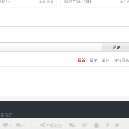
8月05日
0
0
2026年08月05日
1
评论
最新
最早
最热
评分最高
联系我们
20 江西省刘氏实业有限公司 版权所有
Powered by
argchina
0
0
生成海报