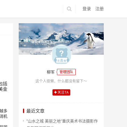
登录
注册
柳军
管理团队
这个人很懒，什么都没有留下～
包括
美金
关注TA
最近文章
越多
消机
“山水之城 美丽之地”重庆美术书法摄影作