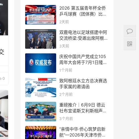
2026 第五届青年杯全侨
乒乓球赛（团体赛）比赛
规则
2天前
双鹿电池以足球搭建中阿
交流桥梁:受邀出席阿根廷
足协赞助商招待会！
3天前
交
庆祝中国共产党成立105
周年大会将于7月1日隆重
举行
1个月前
0
致阿根廷水立方总决赛选
手家属的邀请函
2个月前
重磅推介｜6月9日 德云
社布宜诺斯艾利斯相声专
场！国风曲艺邂逅南美风
3个月前
情，多元文化狂欢全城集
结！
“亲情中华·侨心筑梦启新
航”—2026年天津市侨界