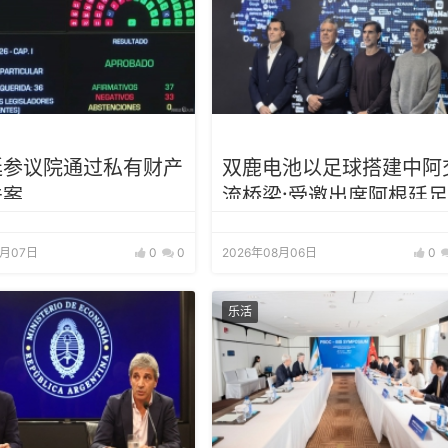
廷参议院通过私有财产
双鹿电池以足球搭建中阿
法案
流桥梁:受邀出席阿根廷足
协赞助商招待会！
8月07日
0
0
2026年08月06日
0
乐活