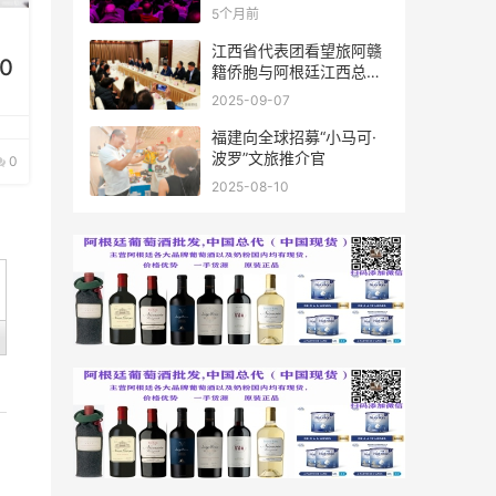
新春联谊活动成功举办
5个月前
江西省代表团看望旅阿赣
0
籍侨胞与阿根廷江西总商
会座谈
2025-09-07
福建向全球招募“小马可·
波罗”文旅推介官
0
2025-08-10