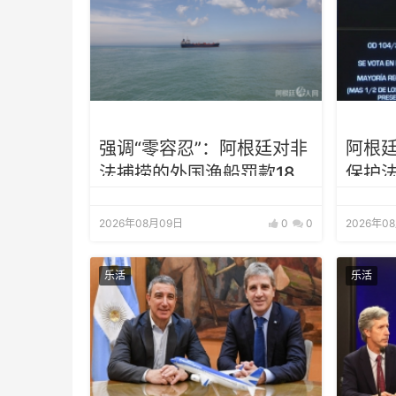
强调“零容忍”：阿根廷对非
阿根
法捕捞的外国渔船罚款18亿
保护
比索
2026年08月09日
0
0
2026年0
乐活
乐活