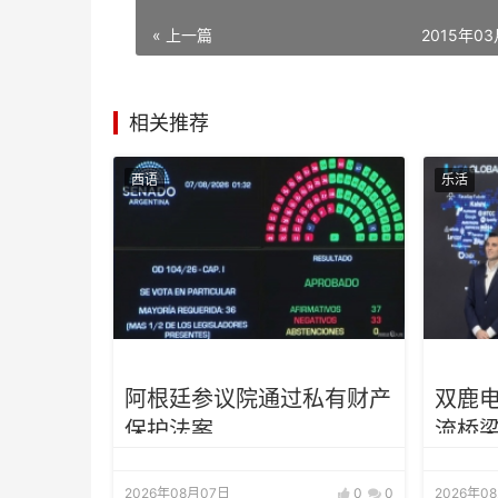
« 上一篇
2015年0
相关推荐
西语
乐活
阿根廷参议院通过私有财产
双鹿
保护法案
流桥梁
协赞
2026年08月07日
0
0
2026年0