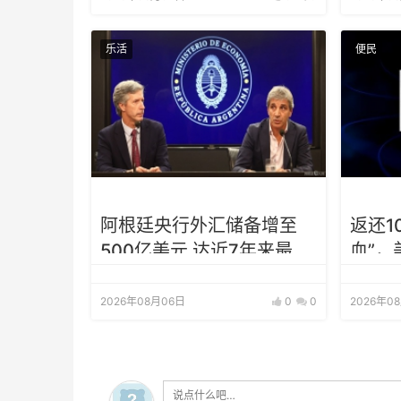
乐活
便民
阿根廷央行外汇储备增至
返还1
500亿美元 达近7年来最高
血”，
水平
2026年08月06日
0
0
2026年0