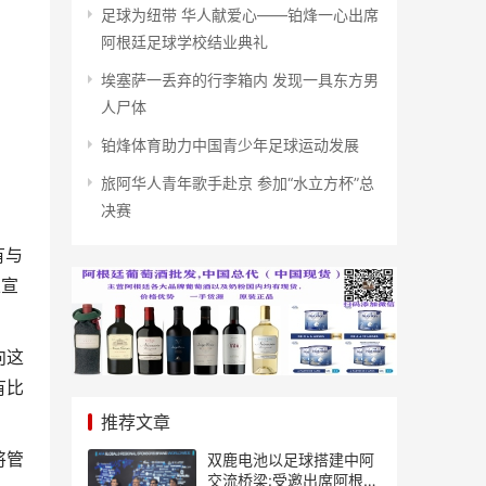
足球为纽带 华人献爱心——铂烽一心出席
阿根廷足球学校结业典礼
埃塞萨一丢弃的行李箱内 发现一具东方男
人尸体
铂烽体育助力中国青少年足球运动发展
旅阿华人青年歌手赴京 参加“水立方杯”总
决赛
有与
上宣
向这
有比
推荐文章
将管
双鹿电池以足球搭建中阿
交流桥梁:受邀出席阿根廷