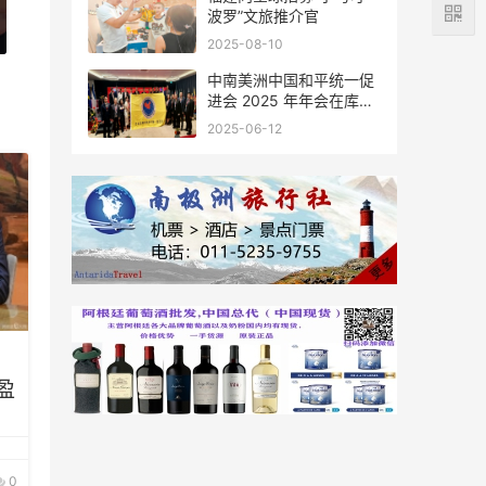
波罗”文旅推介官
2025-08-10
中南美洲中国和平统一促
进会 2025 年年会在库拉
索圆满举行，共绘反“独”
2025-06-12
促统宏伟蓝图
盈
0