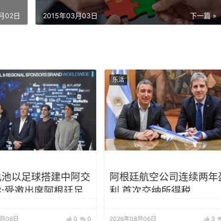
3月02日
2015年03月03日
下一篇 »
乐活
电池以足球搭建中阿交
阿根廷航空公司连续两年
:受邀出席阿根廷足
利 首次交纳所得税
助商招待会！
8月06日
0
0
2026年08月06日
3