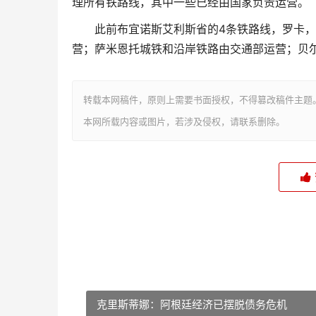
理所有铁路线，其中一些已经由国家负责运营。
此前布宜诺斯艾利斯省的4条铁路线，罗卡，
营；萨米恩托城铁和沿岸铁路由交通部运营；贝尔
转载本网稿件，原则上需要书面授权，不得篡改稿件主题
本网所载内容或图片，若涉及侵权，请联系删除。
克里斯蒂娜：阿根廷经济已摆脱债务危机