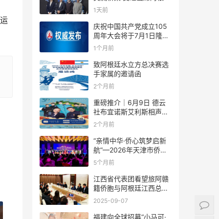
足协赞助商招待会！
1天前
运
庆祝中国共产党成立105
周年大会将于7月1日隆重
举行
1个月前
致阿根廷水立方总决赛选
手家属的邀请函
2个月前
重磅推介｜6月9日 德云
社布宜诺斯艾利斯相声专
场！国风曲艺邂逅南美风
2个月前
情，多元文化狂欢全城集
结！
“亲情中华·侨心筑梦启新
航”—2026年天津市侨界
新春联谊活动成功举办
5个月前
江西省代表团看望旅阿赣
籍侨胞与阿根廷江西总商
会座谈
2025-09-07
福建向全球招募“小马可·