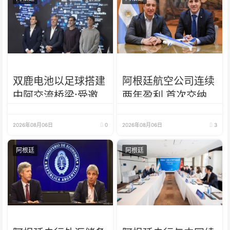
双鹿电池以足球搭建
阿根廷航空公司连续
中阿交流桥梁:受邀
两年盈利 首次交纳
出席阿根廷足协赞助
所得税
商招待会！
2026年08月06日
0
2026年08月06日
3
阿根廷
阿根廷