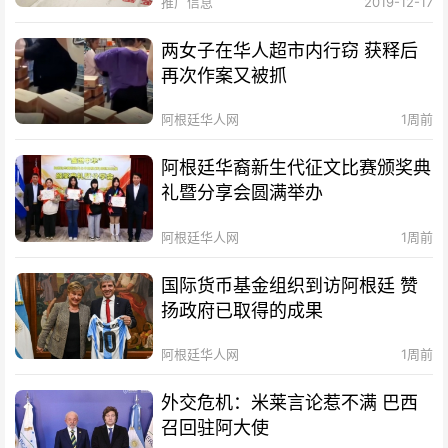
推广信息
2019-12-17
两女子在华人超市内行窃 获释后
再次作案又被抓
阿根廷华人网
1周前
阿根廷华裔新生代征文比赛颁奖典
礼暨分享会圆满举办
阿根廷华人网
1周前
国际货币基金组织到访阿根廷 赞
扬政府已取得的成果
阿根廷华人网
1周前
外交危机：米莱言论惹不满 巴西
召回驻阿大使