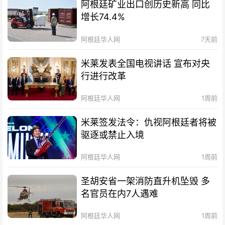
阿根廷矿业出口创历史新高 同比
增长74.4%
阿根廷华人网
7天前
米莱发表全国电视讲话 宣布对央
行进行改革
阿根廷华人网
1周前
米莱签发法令：仇视阿根廷者将被
驱逐或禁止入境
阿根廷华人网
1周前
圣胡安省一架消防直升机坠毁 多
名官员在内7人遇难
阿根廷华人网
1周前