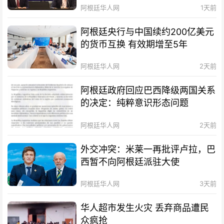
阿根廷华人网
1天前
阿根廷央行与中国续约200亿美元
的货币互换 有效期增至5年
阿根廷华人网
2天前
阿根廷政府回应巴西降级两国关系
的决定：纯粹意识形态问题
阿根廷华人网
2天前
外交冲突：米莱一再批评卢拉，巴
西暂不向阿根廷派驻大使
阿根廷华人网
3天前
华人超市发生火灾 丢弃商品遭民
众疯抢