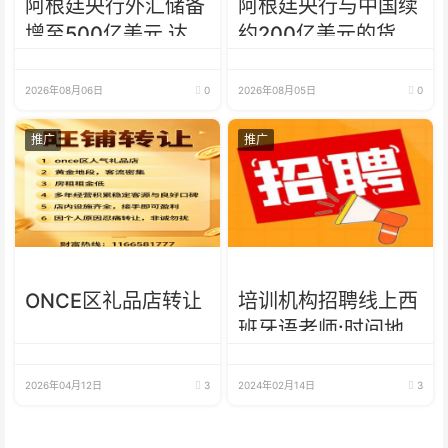
阿根廷央行外汇储备
阿根廷央行与中国续
增至500亿美元 达近
约200亿美元的货币
7年来最高水平
互换 有效期增至5年
2026年08月06日
0
2026年08月05日
0
推广
推广
ONCE区礼品店转让
培训机构招聘线上西
班牙语老师:时间地
点不限，可兼职可全
职
2026年04月12日
3
2024年02月14日
3