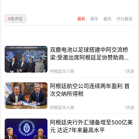
0
条评论
最新
最早
最热
评分最高
双鹿电池以足球搭建中阿交流桥
梁:受邀出席阿根廷足协赞助商招
待会！
阿根廷华人网
1天前
阿根廷航空公司连续两年盈利 首
次交纳所得税
阿根廷华人网
1天前
阿根廷央行外汇储备增至500亿美
元 达近7年来最高水平