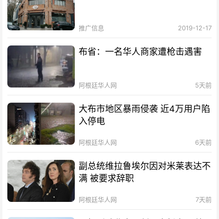
推广信息
2019-12-17
布省：一名华人商家遭枪击遇害
阿根廷华人网
5天前
大布市地区暴雨侵袭 近4万用户陷
入停电
阿根廷华人网
6天前
副总统维拉鲁埃尔因对米莱表达不
满 被要求辞职
阿根廷华人网
7天前