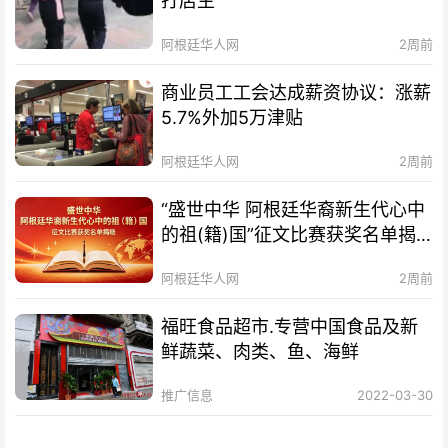
打店主
阿根廷华人网
2周前
商业员工工会达成薪资协议：涨薪
5.7%外加5万津贴
阿根廷华人网
2周前
“盛世中华 阿根廷华裔新生代心中
的祖(籍)国”征文比赛获奖名单揭
晓及颁奖典礼暨分享会通知
阿根廷华人网
2周前
福旺食品超市.专营中国食品及新
鲜蔬菜、肉类、鱼、海鲜
推广信息
2022-03-30