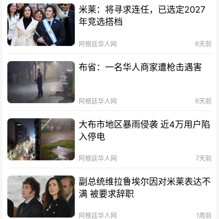
米莱：将寻求连任，已选定2027
年竞选搭档
阿根廷华人网
6天前
布省：一名华人商家遭枪击遇害
阿根廷华人网
6天前
大布市地区暴雨侵袭 近4万用户陷
入停电
阿根廷华人网
7天前
副总统维拉鲁埃尔因对米莱表达不
满 被要求辞职
阿根廷华人网
1周前