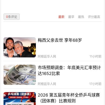
0
条评论
最新
最早
最热
评分最高
梅西父亲去世 享年68岁
阿根廷华人网
11小时前
市场预期调查：年底美元汇率预计
达1652比索
阿根廷华人网
17小时前
2026 第五届青年杯全侨乒乓球赛
（团体赛）比赛规则