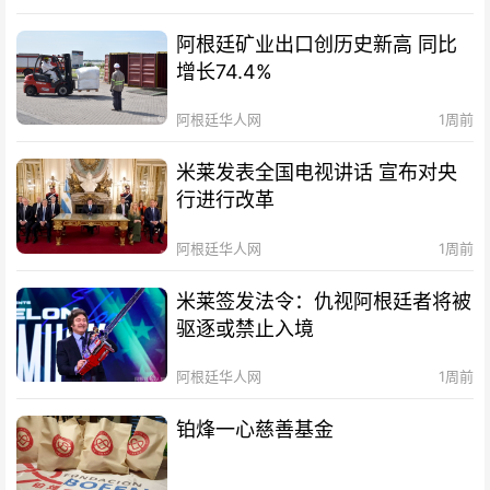
阿根廷矿业出口创历史新高 同比
增长74.4%
阿根廷华人网
1周前
米莱发表全国电视讲话 宣布对央
行进行改革
阿根廷华人网
1周前
米莱签发法令：仇视阿根廷者将被
驱逐或禁止入境
阿根廷华人网
1周前
铂烽一心慈善基金