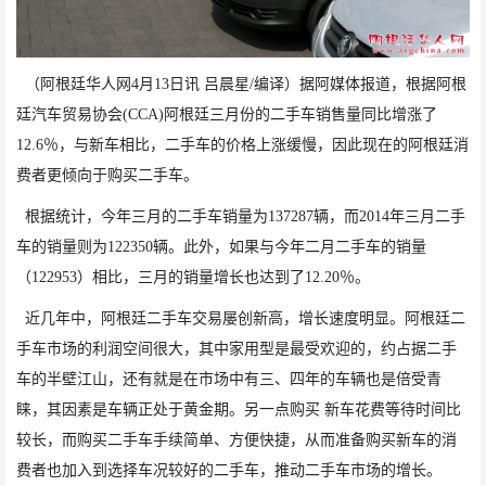
（阿根廷华人网4月13日讯 吕晨星/编译）
据阿媒体报道，
根据阿根
廷汽车贸易协会
(CCA)
阿根廷三月份的二手车销售量同比增涨了
12.6
％，与新车相比，二手车的价格上涨缓慢，因此现在的阿根廷消
费者更倾向于购买二手车。
根据统计，今年三月的二手车销量为
137287
辆，而
2014
年三月二手
车的销量则为
122350
辆。此外，如果与今年二月二手车的销量
（
122953
）相比，三月的销量增长也达到了
12.20
％。
近几年中，阿根廷二手车交易屡创新高，增长速度明显。阿根廷二
手车市场的利润空间很大，其中家用型是最受欢迎的，约占据二手
车的半壁江山，还有就是在市场中有三、四年的车辆也是倍受青
睐，其因素是车辆正处于黄金期。另一点购买 新车花费等待时间比
较长，而购买二手车手续简单、方便快捷，从而准备购买新车的消
费者也加入到选择车况较好的二手车，推动二手车市场的增长。