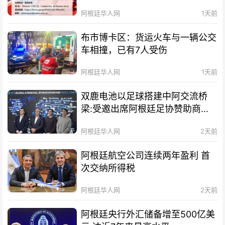
阿根廷华人网
1天前
布市博卡区：货运火车与一辆公交
车相撞，已有7人受伤
阿根廷华人网
1天前
双鹿电池以足球搭建中阿交流桥
梁:受邀出席阿根廷足协赞助商招
待会！
阿根廷华人网
2天前
阿根廷航空公司连续两年盈利 首
次交纳所得税
阿根廷华人网
2天前
阿根廷央行外汇储备增至500亿美