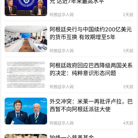
元 达近7年来最高水平
阿根廷华人网
2天前
阿根廷央行与中国续约200亿美元
的货币互换 有效期增至5年
阿根廷华人网
3天前
阿根廷政府回应巴西降级两国关系
的决定：纯粹意识形态问题
阿根廷华人网
3天前
外交冲突：米莱一再批评卢拉，巴
西暂不向阿根廷派驻大使
阿根廷华人网
4天前
铂烽一心慈善基金