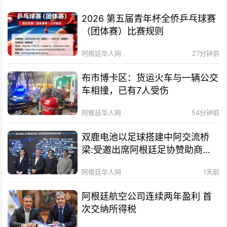
2026 第五届青年杯全侨乒乓球赛
（团体赛）比赛规则
阿根廷华人网
27分钟前
布市博卡区：货运火车与一辆公交
车相撞，已有7人受伤
阿根廷华人网
54分钟前
双鹿电池以足球搭建中阿交流桥
梁:受邀出席阿根廷足协赞助商招
待会！
阿根廷华人网
1天前
阿根廷航空公司连续两年盈利 首
次交纳所得税