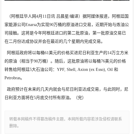
（阿根廷华人网4月11日讯 吕晨星/编译）
据阿媒体报道，
阿根廷国
家能源公司
Enarsa
为实现
90
万桶的原油进口交易，近期开始与炼油公
司接触。这将是今年阿根廷进口的第二批原油，第一批原油交易已
在二月份达成协议并会在最近的几个星期内完成交易。
阿根廷政府将以每桶
61
美元的价格买进尼日利亚生产的
14
万立方米
的原油（相当于
90
万桶）。随后，这批原油将以每桶
76
美元的价格
转售给阿根廷
5
大石油公司：
YPF, Shell, Axion (ex Esso), Oil
和
Petrobras
。
政府预计在未来的几天内就会与尼日利亚达成交易，与此同时，尼
日利亚方面将在
5
月底交付所有原油。（完）
转载本网稿件不得篡改稿件主题，本网所载内容若涉及侵权请联系
删除。