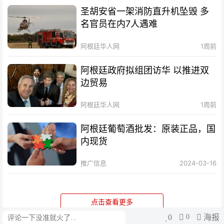
圣胡安省一架消防直升机坠毁 多
名官员在内7人遇难
阿根廷华人网
1周前
阿根廷政府拟组团访华 以推进双
边贸易
阿根廷华人网
1周前
阿根廷葡萄酒批发：原装正品，国
内现货
推广信息
2024-03-16
点击查看更多
0
0
海报
评论