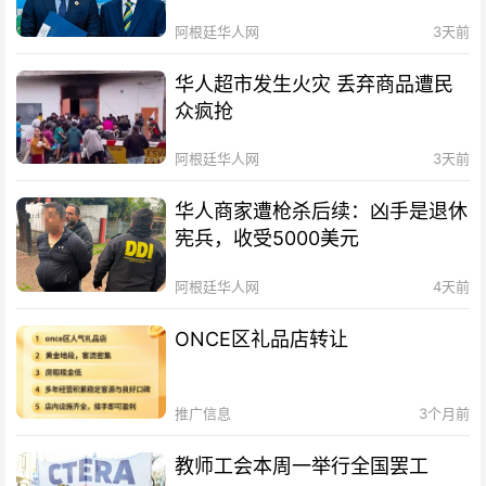
阿根廷华人网
3天前
华人超市发生火灾 丢弃商品遭民
众疯抢
阿根廷华人网
3天前
华人商家遭枪杀后续：凶手是退休
宪兵，收受5000美元
阿根廷华人网
4天前
ONCE区礼品店转让
推广信息
3个月前
教师工会本周一举行全国罢工