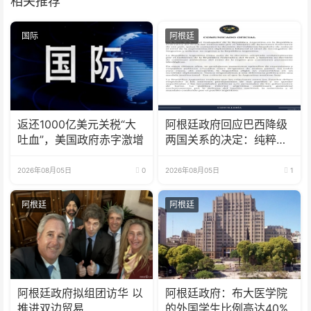
相关推荐
国际
阿根廷
返还1000亿美元关税“大
阿根廷政府回应巴西降级
吐血”，美国政府赤字激增
两国关系的决定：纯粹意
识形态问题
2026年08月05日
0
2026年08月05日
1
阿根廷
阿根廷
阿根廷政府拟组团访华 以
阿根廷政府：布大医学院
推进双边贸易
的外国学生比例高达40%