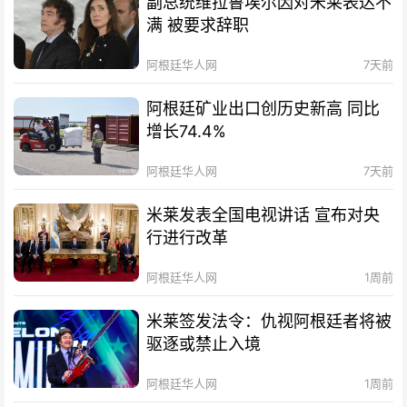
副总统维拉鲁埃尔因对米莱表达不
满 被要求辞职
阿根廷华人网
7天前
阿根廷矿业出口创历史新高 同比
增长74.4%
阿根廷华人网
7天前
米莱发表全国电视讲话 宣布对央
行进行改革
阿根廷华人网
1周前
米莱签发法令：仇视阿根廷者将被
驱逐或禁止入境
阿根廷华人网
1周前