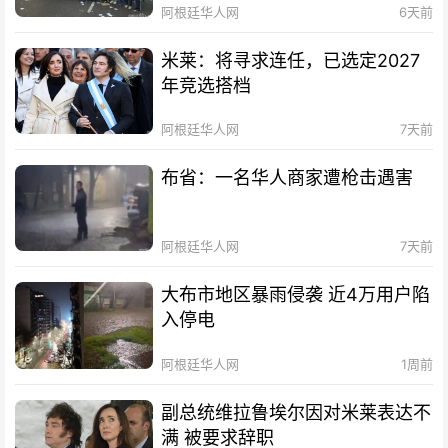
阿根廷华人网
6天前
米莱：将寻求连任，已选定2027
年竞选搭档
阿根廷华人网
7天前
布省：一名华人商家遭枪击遇害
阿根廷华人网
7天前
大布市地区暴雨侵袭 近4万用户陷
入停电
阿根廷华人网
1周前
副总统维拉鲁埃尔因对米莱表达不
满 被要求辞职