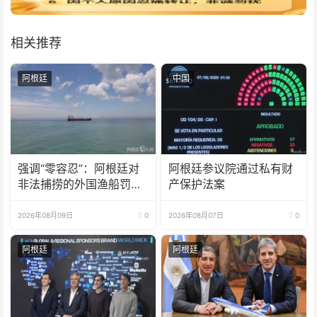
相关推荐
阿根廷
中国
强调“零容忍”：阿根廷对
阿根廷参议院通过私有财
非法捕捞的外国渔船罚款
产保护法案
18亿比索
2026年08月09日
0
2026年08月07日
0
阿根廷
阿根廷