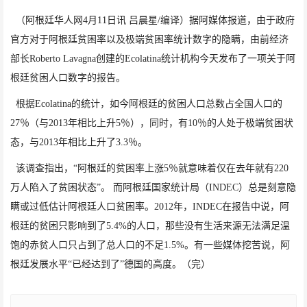
（阿根廷华人网4月11日讯 吕晨星/编译）
据阿媒体报道，
由于政府
官方对于阿根廷贫困率以及极端贫困率统计数字的隐瞒，由前经济
部长
Roberto Lavagna
创建的
Ecolatina
统计机构今天发布了一项关于阿
根廷贫困人口数字的报告。
根据
Ecolatina
的统计，如今阿根廷的贫困人口总数占全国人口的
27
％（与
2013
年相比上升
5
％），同时，有
10
％的人处于极端贫困状
态，与
2013
年相比上升了
3.3
％。
该调查指出，“阿根廷的贫困率上涨
5
％就意味着仅在去年就有
220
万人陷入了贫困状态”。 而阿根廷国家统计局（
INDEC
）总是刻意隐
瞒或过低估计阿根廷人口贫困率。
2012
年，
INDEC
在报告中说，阿
根廷的贫困只影响到了
5.4%
的人口，那些没有生活来源无法满足温
饱的赤贫人口只占到了总人口的不足
1.5%
。有一些媒体挖苦说，阿
根廷发展水平
“
已经达到了
”
德国的高度。（完）