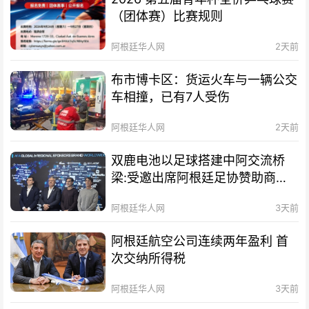
（团体赛）比赛规则
阿根廷华人网
2天前
布市博卡区：货运火车与一辆公交
车相撞，已有7人受伤
阿根廷华人网
2天前
双鹿电池以足球搭建中阿交流桥
梁:受邀出席阿根廷足协赞助商招
待会！
阿根廷华人网
3天前
阿根廷航空公司连续两年盈利 首
次交纳所得税
阿根廷华人网
3天前