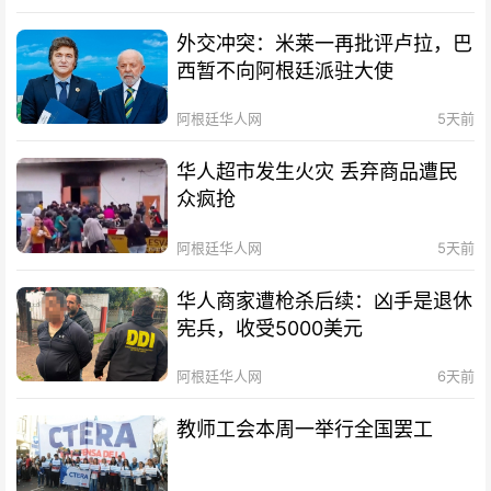
外交冲突：米莱一再批评卢拉，巴
西暂不向阿根廷派驻大使
阿根廷华人网
5天前
华人超市发生火灾 丢弃商品遭民
众疯抢
阿根廷华人网
5天前
华人商家遭枪杀后续：凶手是退休
宪兵，收受5000美元
阿根廷华人网
6天前
教师工会本周一举行全国罢工