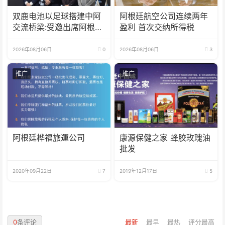
双鹿电池以足球搭建中阿
阿根廷航空公司连续两年
交流桥梁:受邀出席阿根廷
盈利 首次交纳所得税
足协赞助商招待会！
2026年08月06日
0
2026年08月06日
3
推广
推广
阿根廷桦福旅運公司
康源保健之家 蜂胶玫瑰油
批发
2020年09月22日
7
2019年12月17日
5
0
条评论
最新
最早
最热
评分最高