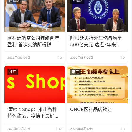
阿根廷
阿根廷
阿根廷航空公司连续两年
阿根廷央行外汇储备增至
盈利 首次交纳所得税
500亿美元 达近7年来最
高水平
2026年08月06日
3
2026年08月06日
0
推广
推广
‘蕾咪’s Shop：推出各种
ONCE区礼品店转让
特色甜品，疫情下最好的
选择
2020年07月29日
17
2026年04月12日
3