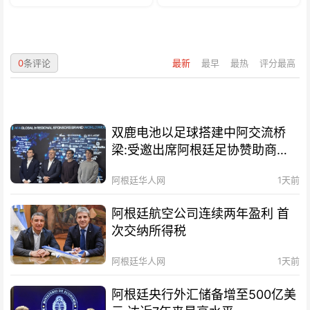
0
条评论
最新
最早
最热
评分最高
双鹿电池以足球搭建中阿交流桥
梁:受邀出席阿根廷足协赞助商招
待会！
阿根廷华人网
1天前
阿根廷航空公司连续两年盈利 首
次交纳所得税
阿根廷华人网
1天前
阿根廷央行外汇储备增至500亿美