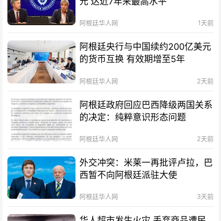
元 达近7年来最高水平
阿根廷华人网
1天前
阿根廷央行与中国续约200亿美元
的货币互换 有效期增至5年
阿根廷华人网
2天前
阿根廷政府回应巴西降级两国关系
的决定：纯粹意识形态问题
阿根廷华人网
2天前
外交冲突：米莱一再批评卢拉，巴
西暂不向阿根廷派驻大使
阿根廷华人网
3天前
华人超市发生火灾 丢弃商品遭民