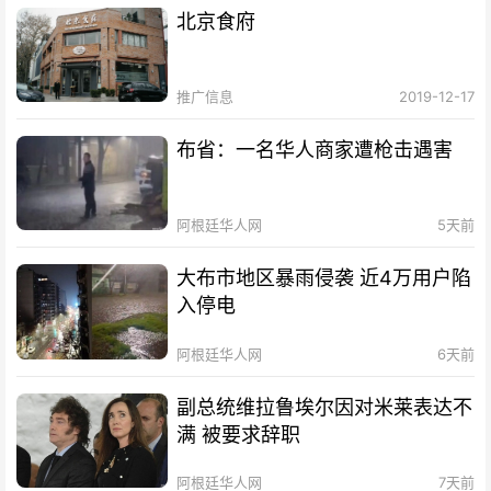
北京食府
推广信息
2019-12-17
布省：一名华人商家遭枪击遇害
阿根廷华人网
5天前
大布市地区暴雨侵袭 近4万用户陷
入停电
阿根廷华人网
6天前
副总统维拉鲁埃尔因对米莱表达不
满 被要求辞职
阿根廷华人网
7天前