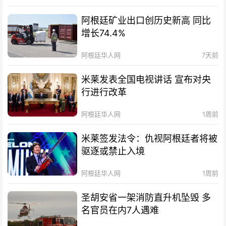
阿根廷矿业出口创历史新高 同比
增长74.4%
阿根廷华人网
7天前
米莱发表全国电视讲话 宣布对央
行进行改革
阿根廷华人网
1周前
米莱签发法令：仇视阿根廷者将被
驱逐或禁止入境
阿根廷华人网
1周前
圣胡安省一架消防直升机坠毁 多
名官员在内7人遇难