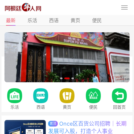
最新
乐活
西语
黄页
便民
乐活
西语
黄页
便民
回首页
Once区百货公司招聘｜长期
置顶
发展可入股，打造个人事业